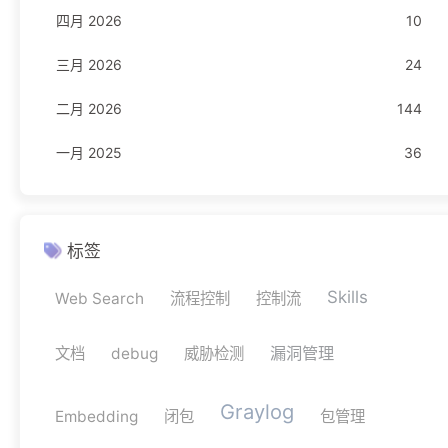
四月 2026
10
JavaScript
1
三月 2026
24
Rust
11
二月 2026
144
TypeScript
4
一月 2025
36
网络安全
11
驾考
1
科目一
1
标签
Skills
Web Search
流程控制
控制流
漏洞管理
文档
debug
威胁检测
Graylog
Embedding
闭包
包管理