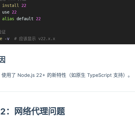
 
install
22
 use 
22
 
alias
 default 
22
验证
e
-v
# 应该显示 v22.x.x
因
w 使用了 Node.js 22+ 的新特性（如原生 TypeScript 支持）。
 2：网络代理问题