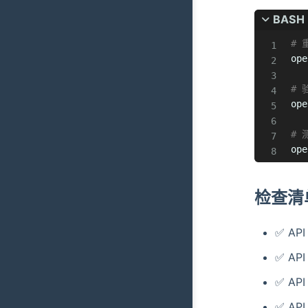
BASH
# 
ope
# 
ope
# 
ope
检查清
✅ A
✅ AP
✅ AP
✅ AP