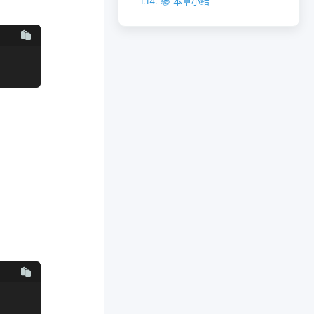
1.14.
📚 本章小结