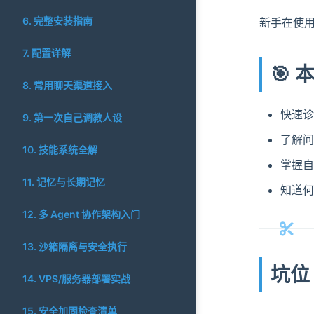
6. 完整安装指南
新手在使用
7. 配置详解
🎯
8. 常用聊天渠道接入
快速诊
9. 第一次自己调教人设
了解问
10. 技能系统全解
掌握自
11. 记忆与长期记忆
知道何
12. 多 Agent 协作架构入门
13. 沙箱隔离与安全执行
坑位 
14. VPS/服务器部署实战
15. 安全加固检查清单