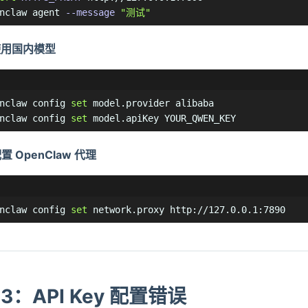
nclaw agent 
--message
"测试"
使用国内模型
nclaw config 
set
 model.provider alibaba

nclaw config 
set
 model.apiKey YOUR_QWEN_KEY
置 OpenClaw 代理
nclaw config 
set
 network.proxy http://127.0.0.1:7890
3：API Key 配置错误