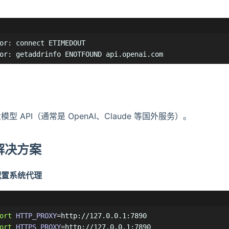
or: connect ETIMEDOUT

or: getaddrinfo ENOTFOUND api.openai.com
型 API（通常是 OpenAI、Claude 等国外服务）。
秒解决方案
配置系统代理
ort
HTTP_PROXY
=
ort
HTTPS_PROXY
=
http://127.0.0.1:7890
