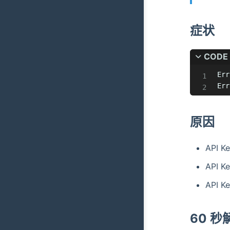
症状
CODE
Err
Err
原因
API 
API 
API 
60 