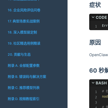
症状
16. 企业风险评估问卷
CODE
17. 典型场景实战案例
Err
18. 深入模型层定制
原因
19. 社区精选用例精读
20. 贡献与生态
OpenCla
附录 A. 全部配置参数
60 
附录 B. 错误码与解决方案
BASH
附录 C. 推荐模型列表
#
nod
附录 D. 视频教程索引
# 