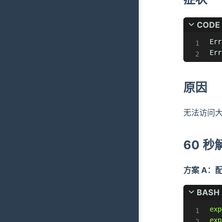
CODE
Err
Err
原因
无法访问大模
60 
方案 A：
BASH
exp
exp