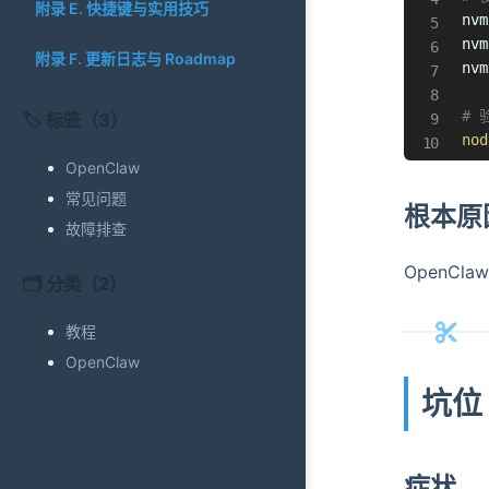
附录 E. 快捷键与实用技巧
nvm
nvm
附录 F. 更新日志与 Roadmap
nvm
# 
🏷️ 标签（3）
nod
OpenClaw
常见问题
根本原
故障排查
OpenCla
🗂️ 分类（2）
教程
OpenClaw
坑位
症状