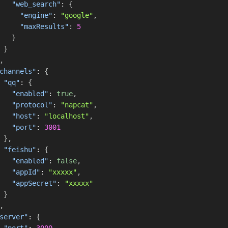
"web_search"
:
{
"engine"
:
"google"
,
"maxResults"
:
5
}
}
,
channels"
:
{
"qq"
:
{
"enabled"
:
true
,
"protocol"
:
"napcat"
,
"host"
:
"localhost"
,
"port"
:
3001
}
,
"feishu"
:
{
"enabled"
:
false
,
"appId"
:
"xxxxx"
,
"appSecret"
:
"xxxxx"
}
,
server"
:
{