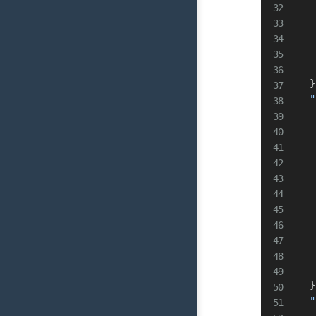
}
"
}
"