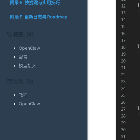
附录 E. 快捷键与实用技巧
}
"
附录 F. 更新日志与 Roadmap
🏷️ 标签（3）
}
OpenClaw
"
配置
模型接入
🗂️ 分类（2）
教程
OpenClaw
}
"