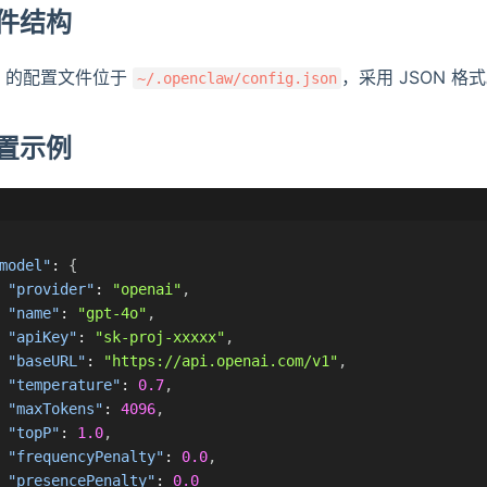
件结构
aw 的配置文件位于
，采用 JSON 格
~/.openclaw/config.json
置示例
model"
:
{
"provider"
:
"openai"
,
"name"
:
"gpt-4o"
,
"apiKey"
:
"sk-proj-xxxxx"
,
"baseURL"
:
"https://api.openai.com/v1"
,
"temperature"
:
0.7
,
"maxTokens"
:
4096
,
"topP"
:
1.0
,
"frequencyPenalty"
:
0.0
,
"presencePenalty"
:
0.0