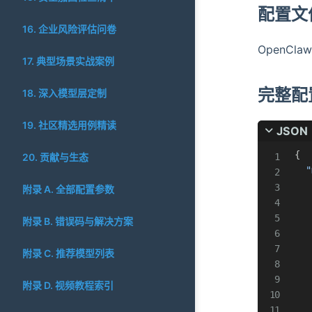
配置文
16. 企业风险评估问卷
OpenCl
17. 典型场景实战案例
完整配
18. 深入模型层定制
19. 社区精选用例精读
JSON
{
20. 贡献与生态
"
附录 A. 全部配置参数
附录 B. 错误码与解决方案
附录 C. 推荐模型列表
附录 D. 视频教程索引