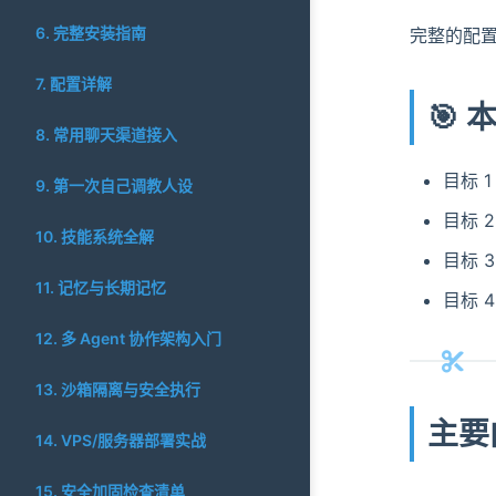
6. 完整安装指南
完整的配
7. 配置详解
🎯
8. 常用聊天渠道接入
目标 1
9. 第一次自己调教人设
目标 2
10. 技能系统全解
目标 3
11. 记忆与长期记忆
目标 4
12. 多 Agent 协作架构入门
13. 沙箱隔离与安全执行
主要
14. VPS/服务器部署实战
15. 安全加固检查清单