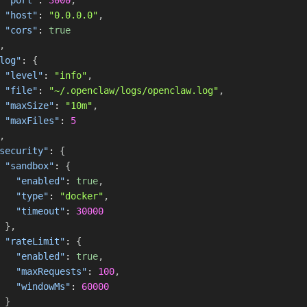
"port"
:
3000
,
"host"
:
"0.0.0.0"
,
"cors"
:
true
,
log"
:
{
"level"
:
"info"
,
"file"
:
"~/.openclaw/logs/openclaw.log"
,
"maxSize"
:
"10m"
,
"maxFiles"
:
5
,
security"
:
{
"sandbox"
:
{
"enabled"
:
true
,
"type"
:
"docker"
,
"timeout"
:
30000
}
,
"rateLimit"
:
{
"enabled"
:
true
,
"maxRequests"
:
100
,
"windowMs"
:
60000
}