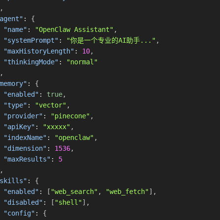
,
agent"
:
{
"name"
:
"OpenClaw Assistant"
,
"systemPrompt"
:
"你是一个专业的AI助手..."
,
"maxHistoryLength"
:
10
,
"thinkingMode"
:
"normal"
,
memory"
:
{
"enabled"
:
true
,
"type"
:
"vector"
,
"provider"
:
"pinecone"
,
"apiKey"
:
"xxxxx"
,
"indexName"
:
"openclaw"
,
"dimension"
:
1536
,
"maxResults"
:
5
,
skills"
:
{
"enabled"
:
[
"web_search"
,
"web_fetch"
]
,
"disabled"
:
[
"shell"
]
,
"config"
:
{