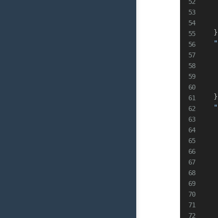
}
"
}
"