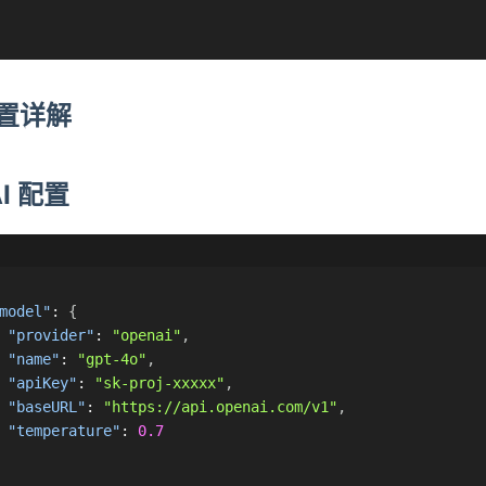
置详解
AI 配置
model"
:
{
"provider"
:
"openai"
,
"name"
:
"gpt-4o"
,
"apiKey"
:
"sk-proj-xxxxx"
,
"baseURL"
:
"https://api.openai.com/v1"
,
"temperature"
:
0.7