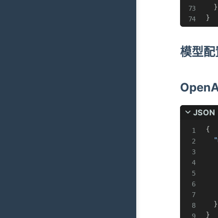
}
}
模型配
Open
JSON
{
"
}
}