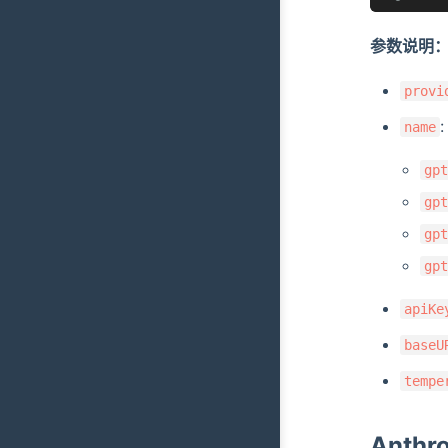
参数说明
provi
name
gpt
gpt
gpt
gpt
apiKe
baseU
tempe
Anthr