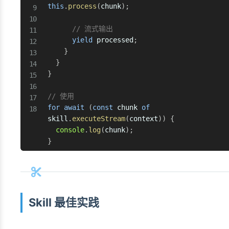
this
.
process
(
chunk
)
;
// 流式输出
yield
 processed
;
}
}
}
// 使用
for
await
(
const
 chunk 
of
skill
.
executeStream
(
context
)
)
{
console
.
log
(
chunk
)
;
}
Skill 最佳实践