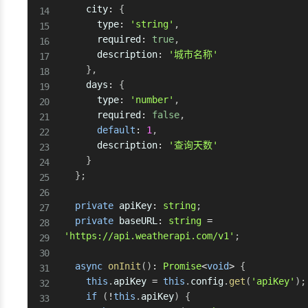
    city
:
{
      type
:
'string'
,
      required
:
true
,
      description
:
'城市名称'
}
,
    days
:
{
      type
:
'number'
,
      required
:
false
,
default
:
1
,
      description
:
'查询天数'
}
}
;
private
 apiKey
:
string
;
private
 baseURL
:
string
=
'https://api.weatherapi.com/v1'
;
async
onInit
(
)
:
Promise
<
void
>
{
this
.
apiKey 
=
this
.
config
.
get
(
'apiKey'
)
;
if
(
!
this
.
apiKey
)
{