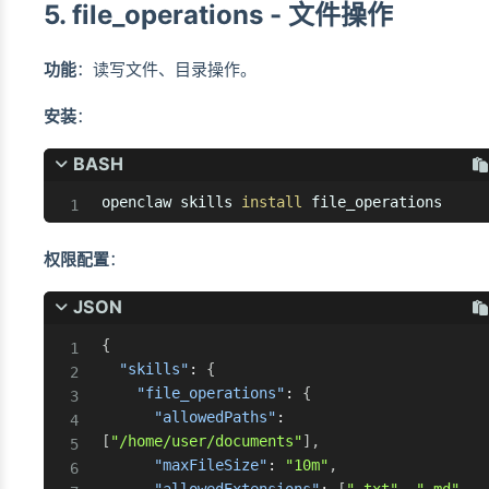
5. file_operations - 文件操作
功能
：读写文件、目录操作。
安装
：
BASH
openclaw skills 
install
 file_operations
权限配置
：
JSON
{
"skills"
:
{
"file_operations"
:
{
"allowedPaths"
:
[
"/home/user/documents"
]
,
"maxFileSize"
:
"10m"
,