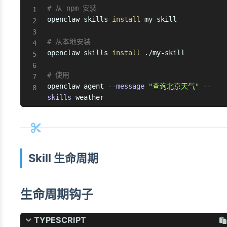
# 从 npm 安装
openclaw skills 
install
 my-skill

# 从本地安装
openclaw skills 
install
 ./my-skill

# 使用
openclaw agent 
--message
"查询北京天气"
--
skills
 weather
Skill 生命周期
生命周期钩子
TYPESCRIPT