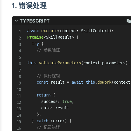
1. 错误处理
TYPESCRIPT
async
execute
(
context
:
 SkillContext
)
:
Promise
<
SkillResult
>
{
try
{
// 参数验证
this
.
validateParameters
(
context
.
parameters
)
;
// 执行逻辑
const
 result 
=
await
this
.
doWork
(
context
return
{
      success
:
true
,
      data
:
 result

}
;
}
catch
(
error
)
{
// 记录错误