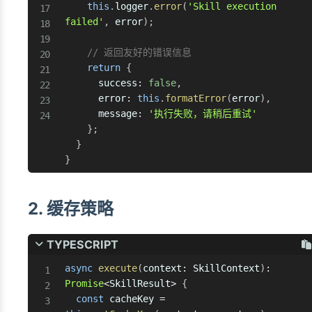
this
.
logger
.
error
(
'Skill execution 
failed'
,
 error
)
;
// 返回友好的错误信息
return
{
      success
:
false
,
      error
:
this
.
formatError
(
error
)
,
      message
:
'执行失败，请稍后重试'
}
;
}
}
2. 缓存策略
TYPESCRIPT
async
execute
(
context
:
 SkillContext
)
:
Promise
<
SkillResult
>
{
const
 cacheKey 
=