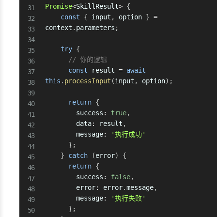
Promise
<
SkillResult
>
{
const
{
 input
,
 option 
}
=
context
.
parameters
;
try
{
// 你的逻辑
const
 result 
=
await
this
.
processInput
(
input
,
 option
)
;
return
{
        success
:
true
,
        data
:
 result
,
        message
:
'执行成功'
}
;
}
catch
(
error
)
{
return
{
        success
:
false
,
        error
:
 error
.
message
,
        message
:
'执行失败'
}
;