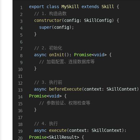
export
class
MySkill
extends
Skill
{
// 1. 构造函数
constructor
(
config
:
 SkillConfig
)
{
super
(
config
)
;
}
// 2. 初始化
async
onInit
(
)
:
Promise
<
void
>
{
// 加载配置、连接数据库等
}
// 3. 执行前
async
beforeExecute
(
context
:
 SkillContext
)
Promise
<
void
>
{
// 参数验证、权限检查等
}
// 4. 执行
async
execute
(
context
:
 SkillContext
)
:
Promise
<
SkillResult
>
{