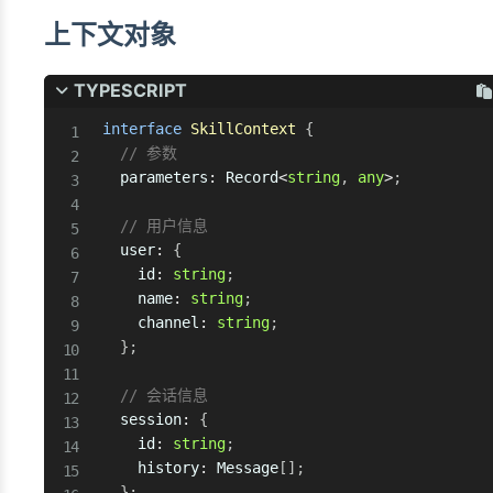
上下文对象
TYPESCRIPT
interface
SkillContext
{
// 参数
  parameters
:
 Record
<
string
,
any
>
;
// 用户信息
  user
:
{
    id
:
string
;
    name
:
string
;
    channel
:
string
;
}
;
// 会话信息
  session
:
{
    id
:
string
;
    history
:
 Message
[
]
;
}
;