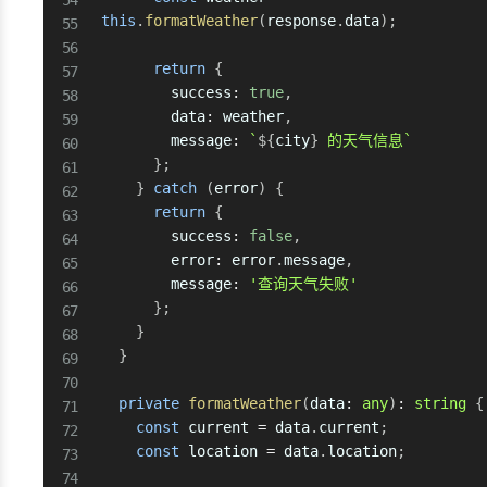
this
.
formatWeather
(
response
.
data
)
;
return
{
        success
:
true
,
        data
:
 weather
,
        message
:
`
${
city
}
 的天气信息
`
}
;
}
catch
(
error
)
{
return
{
        success
:
false
,
        error
:
 error
.
message
,
        message
:
'查询天气失败'
}
;
}
}
private
formatWeather
(
data
:
any
)
:
string
{
const
 current 
=
 data
.
current
;
const
 location 
=
 data
.
location
;