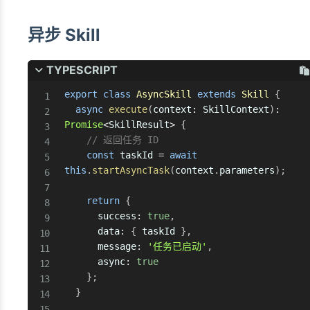
异步 Skill
TYPESCRIPT
export
class
AsyncSkill
extends
Skill
{
async
execute
(
context
:
 SkillContext
)
:
Promise
<
SkillResult
>
{
// 返回任务 ID
const
 taskId 
=
await
this
.
startAsyncTask
(
context
.
parameters
)
;
return
{
      success
:
true
,
      data
:
{
 taskId 
}
,
      message
:
'任务已启动'
,
      async
:
true
}
;
}