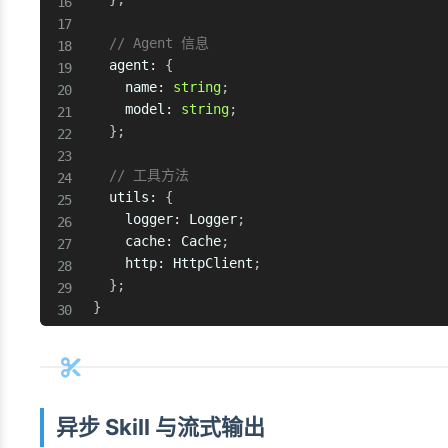
// Agent 信息
  agent
:
{
    name
:
string
;
    model
:
string
;
}
;
// 工具方法
  utils
:
{
    logger
:
 Logger
;
    cache
:
 Cache
;
    http
:
 HttpClient
;
}
;
}
异步 Skill 与流式输出