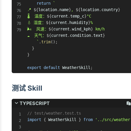
return
`
📍 
${
location
.
name
}
, 
${
location
.
country
}
🌡️  温度：
${
current
.
temp_c
}
°C

💧 湿度：
${
current
.
humidity
}
%

🌬️  风速：
${
current
.
wind_kph
}
 km/h

☁️  天气：
${
current
.
condition
.
text
}
`
.
trim
(
)
;
}
}
export
default
 WeatherSkill
;
测试 Skill
TYPESCRIPT
// test/weather.test.ts
import
{
 WeatherSkill 
}
from
'../src/weather