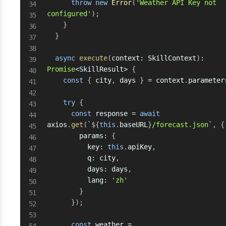
throw
new
Error
(
'Weather API Key not 
configured'
)
;
}
}
async
execute
(
context
:
 SkillContext
)
:
Promise
<
SkillResult
>
{
const
{
 city
,
 days 
}
=
 context
.
parameter
try
{
const
 response 
=
await
axios
.
get
(
`
${
this
.
baseURL
}
/forecast.json
`
,
{
        params
:
{
          key
:
this
.
apiKey
,
          q
:
 city
,
          days
:
 days
,
          lang
:
'zh'
}
}
)
;
const
 weather 
=