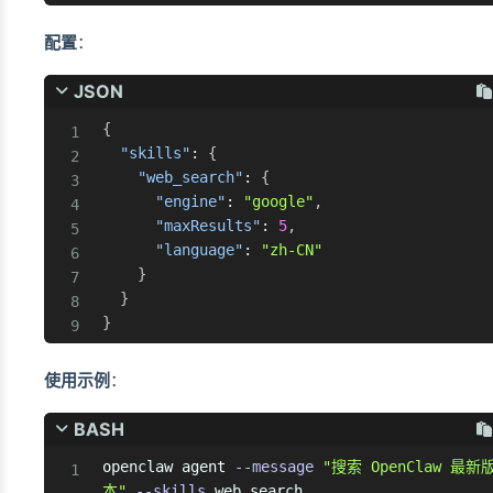
配置
：
JSON
{
"skills"
:
{
"web_search"
:
{
"engine"
:
"google"
,
"maxResults"
:
5
,
"language"
:
"zh-CN"
}
}
}
使用示例
：
BASH
openclaw agent 
--message
"搜索 OpenClaw 最新
本"
--skills
 web_search