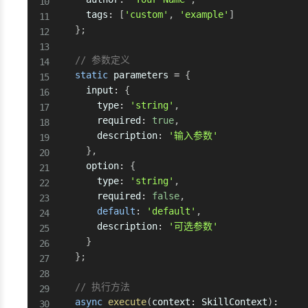
    tags
:
[
'custom'
,
'example'
]
}
;
// 参数定义
static
 parameters 
=
{
    input
:
{
      type
:
'string'
,
      required
:
true
,
      description
:
'输入参数'
}
,
    option
:
{
      type
:
'string'
,
      required
:
false
,
default
:
'default'
,
      description
:
'可选参数'
}
}
;
// 执行方法
async
execute
(
context
:
 SkillContext
)
: