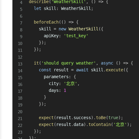
describe
(
'WeatherSkill'
,
(
)
=>
{
let
 skill
:
 WeatherSkill
;
beforeEach
(
(
)
=>
{
    skill 
=
new
WeatherSkill
(
{
      apiKey
:
'test_key'
}
)
;
}
)
;
it
(
'should query weather'
,
async
(
)
=>
{
const
 result 
=
await
 skill
.
execute
(
{
      parameters
:
{
        city
:
'北京'
,
        days
:
1
}
}
)
;
expect
(
result
.
success
)
.
toBe
(
true
)
;
expect
(
result
.
data
)
.
toContain
(
'北京'
)
;
}
)
;
}
)
;