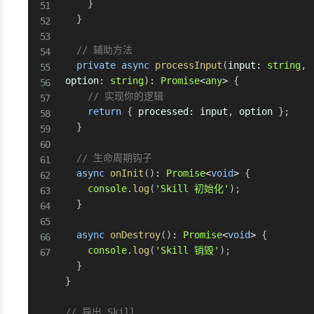
}
}
// 辅助方法
private
async
processInput
(
input
:
string
,
option
:
string
)
:
Promise
<
any
>
{
// 实现你的逻辑
return
{
 processed
:
 input
,
 option 
}
;
}
// 生命周期钩子
async
onInit
(
)
:
Promise
<
void
>
{
console
.
log
(
'Skill 初始化'
)
;
}
async
onDestroy
(
)
:
Promise
<
void
>
{
console
.
log
(
'Skill 销毁'
)
;
}
}
// 导出 Skill