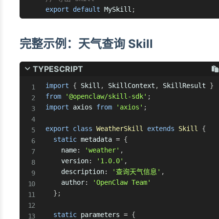
export
default
 MySkill
;
完整示例：天气查询 Skill
TYPESCRIPT
import
{
 Skill
,
 SkillContext
,
 SkillResult 
}
from
'@openclaw/skill-sdk'
;
import
 axios 
from
'axios'
;
export
class
WeatherSkill
extends
Skill
{
static
 metadata 
=
{
    name
:
'weather'
,
    version
:
'1.0.0'
,
    description
:
'查询天气信息'
,
    author
:
'OpenClaw Team'
}
;
static
 parameters 
=
{