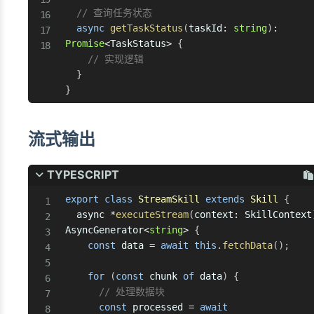
// 查询任务状态
async
getTaskStatus
(
taskId
:
string
)
:
Promise
<
TaskStatus
>
{
// 实现逻辑
}
}
流式输出
TYPESCRIPT
export
class
StreamSkill
extends
Skill
{
  async 
*
executeStream
(
context
:
 SkillContext
AsyncGenerator
<
string
>
{
const
 data 
=
await
this
.
fetchData
(
)
;
for
(
const
 chunk 
of
 data
)
{
// 处理数据块
const
 processed 
=
await