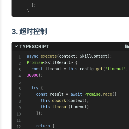
}
;
}
3. 超时控制
TYPESCRIPT
async
execute
(
context
:
 SkillContext
)
:
Promise
<
SkillResult
>
{
const
 timeout 
=
this
.
config
.
get
(
'timeout'
,
30000
)
;
try
{
const
 result 
=
await
Promise
.
race
(
[
this
.
doWork
(
context
)
,
this
.
timeout
(
timeout
)
]
)
;
return
{