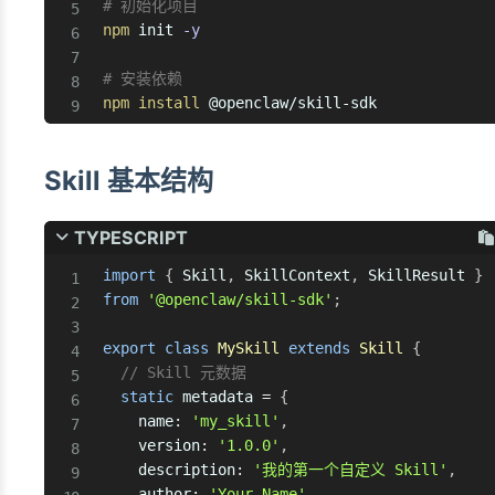
# 初始化项目
npm
 init 
-y
# 安装依赖
npm
install
 @openclaw/skill-sdk
Skill 基本结构
TYPESCRIPT
import
{
 Skill
,
 SkillContext
,
 SkillResult 
}
from
'@openclaw/skill-sdk'
;
export
class
MySkill
extends
Skill
{
// Skill 元数据
static
 metadata 
=
{
    name
:
'my_skill'
,
    version
:
'1.0.0'
,
    description
:
'我的第一个自定义 Skill'
,
    author
:
'Your Name'
,