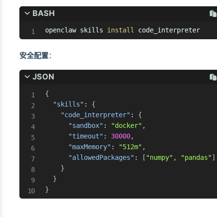
BASH
openclaw skills 
install
 code_interpreter
安全配置
：
JSON
{
"skills"
:
{
"code_interpreter"
:
{
"sandbox"
:
"docker"
,
"timeout"
:
30000
,
"maxMemory"
:
"512m"
,
"allowedPackages"
:
[
"numpy"
,
"pandas"
]
}
}
}