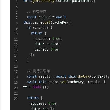
this
.
getCacheKey
(
context
.
parameters
)
;
// 检查缓存
const
 cached 
=
await
this
.
cache
.
get
(
cacheKey
)
;
if
(
cached
)
{
return
{
      success
:
true
,
      data
:
 cached
,
      cached
:
true
}
;
}
// 执行并缓存
const
 result 
=
await
this
.
doWork
(
context
)
;
await
this
.
cache
.
set
(
cacheKey
,
 result
,
{
ttl
:
3600
}
)
;
return
{
    success
:
true
,
    data
:
 result
