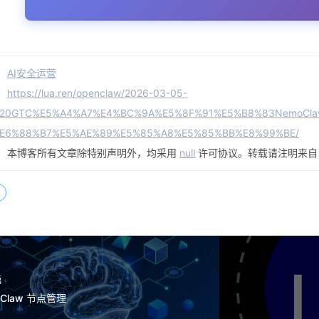
:
AI安全运营
:
https://lua.ren/openclaw/2026-03-05-
%20GTC%E5%A4%A7%E4%BC%9A%E5%8F%91%E5%B8%83NemoCl
E6%88%B7%E5%AE%89%E5%85%A8%E5%85%BB%E8%99%BE/
:
本博客所有文章除特别声明外，均采用
null
许可协议。转载请注明来
篇
nClaw 节点管理