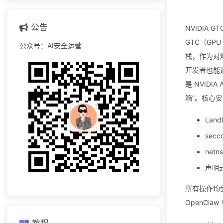
公告
NVIDIA G
GTC（GPU
公众号：AI安全运营
栈，作为对爆
开发者也能通过
是 NVIDI
箱”。核心
Lan
sec
net
声明
所有操作均受
OpenCl