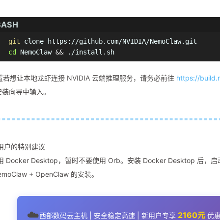
BASH
git
cd
 NemoClaw 
&&
 ./install.sh
y 配置若想让本地龙虾连接 NVIDIA 云端推理服务，请务必前往
https://build
在安装向导中输入。
S 用户的特别建议
Docker Desktop，暂时不要使用 Orb。安装 Docker Desktop 
moClaw + OpenClaw 的安装。
☁️
2160元
西部数码云主机 | 安全稳定高速 | 新用户专享
优