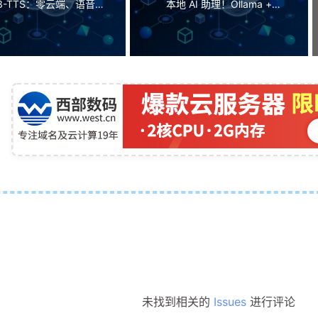
n3-TTS：零云端、语音克
本地 AI 助理！Ollama +
声随便选！（保姆级教程）
OpenClaw 保姆级教程（附一键
脚本）
未找到相关的
Issues
进行评论