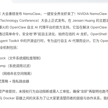
TC 大会重磅发布 NemoClaw，一键安全养龙虾来了！NVIDIA NemoClaw 于 2
 Technology Conference）大会上正式发布。在 Jensen Huang 
火的 OpenClaw 自主 AI 代理平台的官方支持。它旨在解决 OpenC
简单命令，安全地“养”起自主进化、始终在线的 AI 龙虾。OpenShell 介绍
A Agent Toolkit 中的开源运行时，专为运行自主 AI 代理而设计。它为 
安全机制包括：
dlock（文件系统细粒度限制）
comp（系统调用过滤）
ns（网络命名空间隔离）
式策略 + 隐私路由器
严格管控，未授权行为自动阻断或需人工审批，确保“龙虾”再聪明也跑不出笼子。
aw 与 Docker 容器之间的关系为了让大家更清楚四者的层级与协作关系