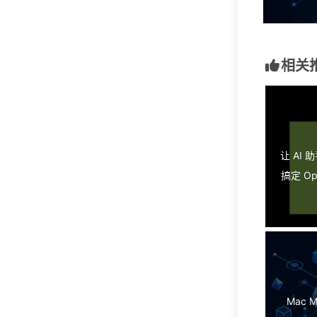
相关
让 AI
搞定 Ope
Mac 