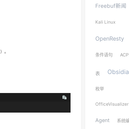
Freebuf新闻
Kali Linux
OpenResty
）。
条件语句
ACP
Obsidi
表
枚举
OfficeVisualizer
Agent
系统