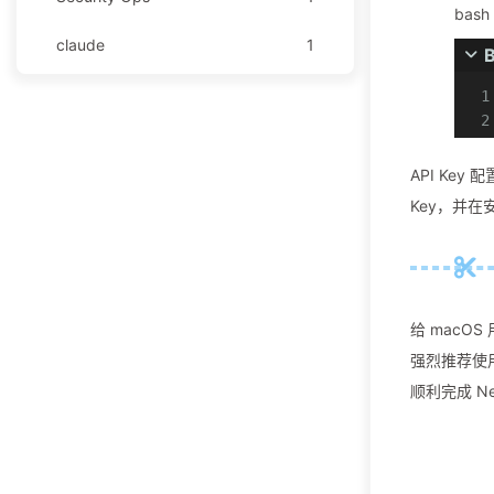
bash
claude
1
github
1
安全运营
1
API Ke
技术分享
1
Key，并
技术文档
1
教程
124
给 macO
Graylog
30
强烈推荐使用 
Obsidian
65
顺利完成 Ne
OpenResty
29
WAF
29