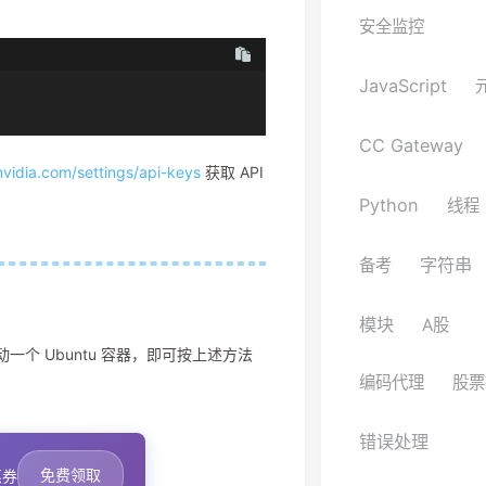
安全监控
JavaScript
CC Gateway
.nvidia.com/settings/api-keys
获取 API
Python
线程
字符串
备考
模块
A股
后，启动一个 Ubuntu 容器，即可按上述方法
编码代理
股票
错误处理
免费领取
惠券