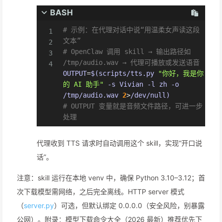
BASH
# 示例：在代理对话中说“用温柔女声读这段
文本”
# OpenClaw 调用 skill → 输出路径如 
/tmp/audio.wav → 代理可播放或发送语音
OUTPUT
=
$(
scripts/tts.py 
"你好，我是你
的 AI 助手"
-s
 Vivian 
-l
 zh 
-o
/tmp/audio.wav 
2
>
/dev/null
)
# OUTPUT 变量就是音频文件路径，可进一步
处理
代理收到 TTS 请求时自动调用这个 skill，实现“开口说
话”。
注意：skill 运行在本地 venv 中，确保 Python 3.10–3.12；首
次下载模型需网络，之后完全离线。HTTP server 模式
（
server.py
）可选，但默认绑定 0.0.0.0（安全风险，别暴露
公网）。附录：模型下载命令大全（2026 最新）推荐优先下