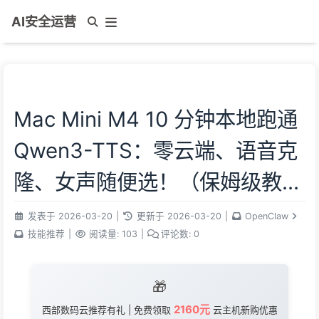
AI安全运营
Mac Mini M4 10 分钟本地跑通
Qwen3-TTS：零云端、语音克
隆、女声随便选！（保姆级教
程）
发表于
2026-03-20
|
更新于
2026-03-20
|
OpenClaw
技能推荐
|
阅读量:
103
|
评论数:
0
🎁
2160元
西部数码云推荐有礼 | 免费领取
云主机新购优惠