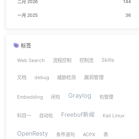
二月 2026
144
TypeScript
4
一月 2025
36
网络安全
11
驾考
1
科目一
1
标签
Skills
Web Search
流程控制
控制流
漏洞管理
文档
debug
威胁检测
Graylog
Embedding
闭包
包管理
Freebuf新闻
科目一
自动化
Kali Linux
OpenResty
表
条件语句
ACPX