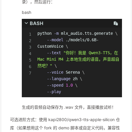
录），然后运行：
bash
BASH
python 
-m
 mlx_audio.tts.generate 
\
--model
 ./models/0.6B-
CustomVoice 
\
--text
"你好！我是 Qwen3-TTS，在 
Mac Mini M4 上本地生成的语音。声音超自
然吧？"
\
--voice
 Serena 
\
--language
 zh 
\
--speed
1.0
\
--play
生成的音频自动保存为 .wav 文件，直接播放试听！
可选进阶方式：使用 kapi2800/qwen3-tts-apple-silicon 仓
库（如果想用这个 fork 的 demo 脚本或自定义代码，兼容性