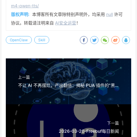
m4-qwen-tts/
版权声明:
本博客所有文章除特别声明外，均采用
null
许可
协议。转载请注明来自
AI安全运营
！
OpenClaw
Skill
上一篇
不让 AI 不再摆烂，产出翻倍：揭秘 PUA 插件的"黑魔法"
下一篇
2026-03-20-Freebuf每日新闻