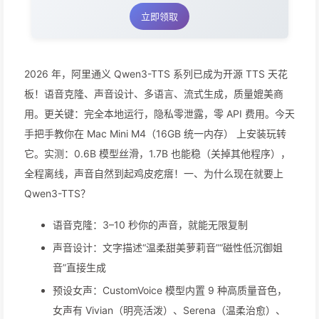
立即领取
2026 年，阿里通义 Qwen3-TTS 系列已成为开源 TTS 天花
板！语音克隆、声音设计、多语言、流式生成，质量媲美商
用。更关键：完全本地运行，隐私零泄露，零 API 费用。今天
手把手教你在 Mac Mini M4（16GB 统一内存） 上安装玩转
它。实测：0.6B 模型丝滑，1.7B 也能稳（关掉其他程序），
全程离线，声音自然到起鸡皮疙瘩！一、为什么现在就要上
Qwen3-TTS？
语音克隆：3–10 秒你的声音，就能无限复制
声音设计：文字描述“温柔甜美萝莉音”“磁性低沉御姐
音”直接生成
预设女声：CustomVoice 模型内置 9 种高质量音色，
女声有 Vivian（明亮活泼）、Serena（温柔治愈）、