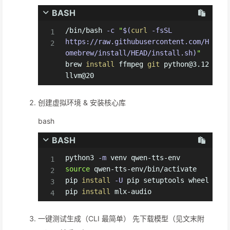
BASH
/bin/bash 
-c
"
$(
curl
-fsSL
https://raw.githubusercontent.com/H
omebrew/install/HEAD/install.sh
)
"
brew 
install
 ffmpeg 
git
 python@3.12 
llvm@20
创建虚拟环境 & 安装核心库
bash
BASH
python3 
-m
source
 qwen-tts-env/bin/activate

pip 
install
-U
 pip setuptools wheel

pip 
install
 mlx-audio
一键测试生成（CLI 最简单） 先下载模型（见文末附