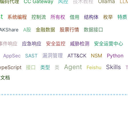
Ollama
CC Gateway
风控
技术教程
LL
编码代理
t
系统编程
控制流
所有权
借用
结构体
枚举
特质
AKShare
A股
金融数据
股票行情
数据接口
事件响应
应急响应
安全监控
威胁检测
安全运营中心
漏洞管理
ATT&CK
NSM
Python
AppSec
SAST
Agent
Skills
ypeScript
接口
类型
类
Feishu
T
文档