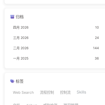
Freebuf
23
归档
编程语言
16
四月 2026
10
JavaScript
1
三月 2026
24
Rust
11
二月 2026
144
TypeScript
4
一月 2025
36
网络安全
11
驾考
1
科目一
1
标签
Skills
Web Search
流程控制
控制流