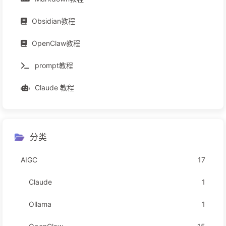
Obsidian教程
OpenClaw教程
prompt教程
Claude 教程
分类
AIGC
17
Claude
1
Ollama
1