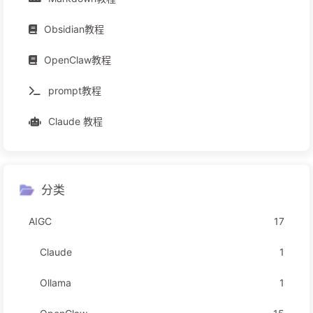
Obsidian教程
OpenClaw教程
prompt教程
Claude 教程
分类
AIGC
17
Claude
1
Ollama
1