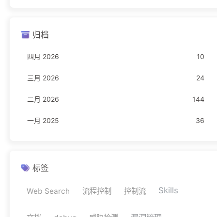
Freebuf
23
归档
编程语言
16
四月 2026
10
JavaScript
1
三月 2026
24
Rust
11
二月 2026
144
TypeScript
4
一月 2025
36
网络安全
11
驾考
1
科目一
1
标签
Skills
Web Search
流程控制
控制流