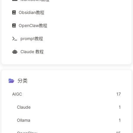
Obsidian教程
OpenClaw教程
prompt教程
Claude 教程
分类
AIGC
17
Claude
1
Ollama
1