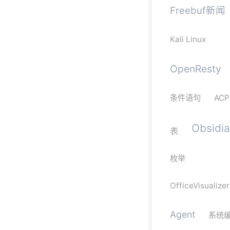
Freebuf新闻
Kali Linux
OpenResty
条件语句
ACP
Obsidi
表
枚举
OfficeVisualizer
Agent
系统