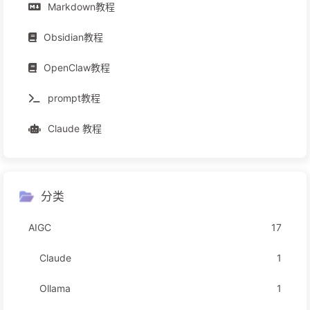
Markdown教程
Obsidian教程
OpenClaw教程
prompt教程
Claude 教程
分类
AIGC
17
Claude
1
Ollama
1