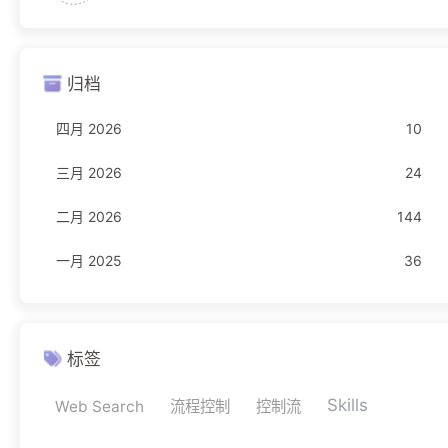
Freebuf
23
归档
编程语言
16
四月 2026
10
JavaScript
1
三月 2026
24
Rust
11
二月 2026
144
TypeScript
4
一月 2025
36
网络安全
11
驾考
1
科目一
1
标签
Skills
Web Search
流程控制
控制流