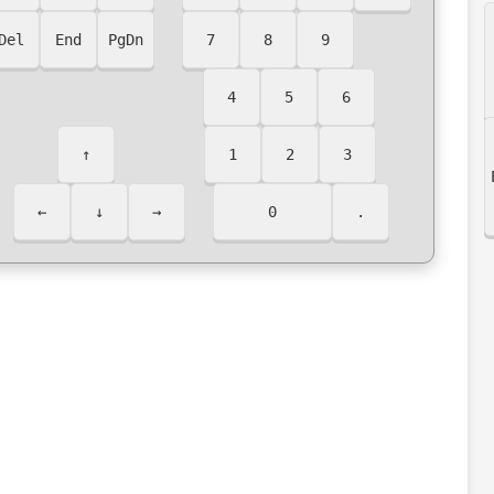
Del
End
PgDn
7
8
9
4
5
6
↑
1
2
3
←
↓
→
0
.