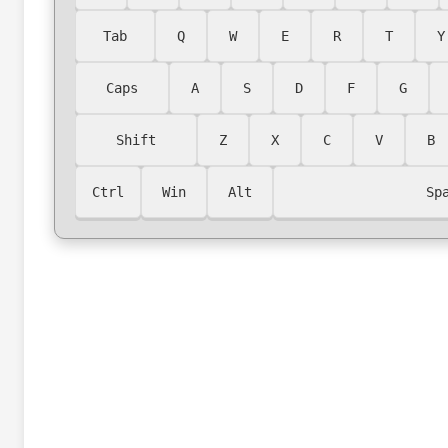
Tab
Q
W
E
R
T
Y
Caps
A
S
D
F
G
Shift
Z
X
C
V
B
Ctrl
Win
Alt
Sp