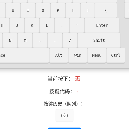
U
I
O
P
[
]
\
H
J
K
L
;
'
Enter
N
M
,
.
/
Shift
ace
Alt
Win
Menu
Ctrl
当前按下：
无
按键代码：
-
按键历史（队列）：
（空）