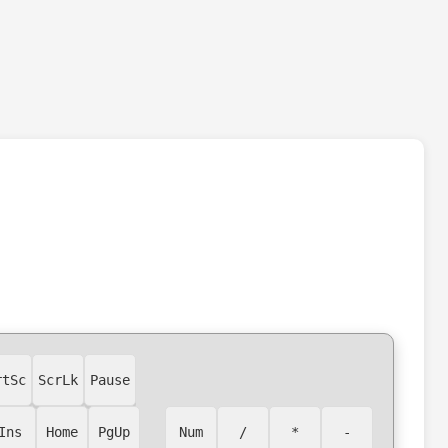
rtSc
ScrLk
Pause
Ins
Home
PgUp
Num
/
*
-