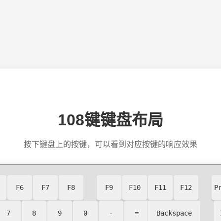
108键键盘布局
按下键盘上的按键，可以看到对应按键的响应效果
F6
F7
F8
F9
F10
F11
F12
P
7
8
9
0
-
=
Backspace