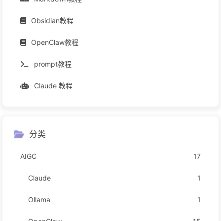
Obsidian教程
OpenClaw教程
prompt教程
Claude 教程
分类
AIGC
17
Claude
1
Ollama
1