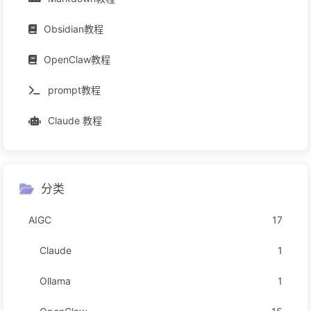
Obsidian教程
OpenClaw教程
prompt教程
Claude 教程
分类
AIGC
17
Claude
1
Ollama
1