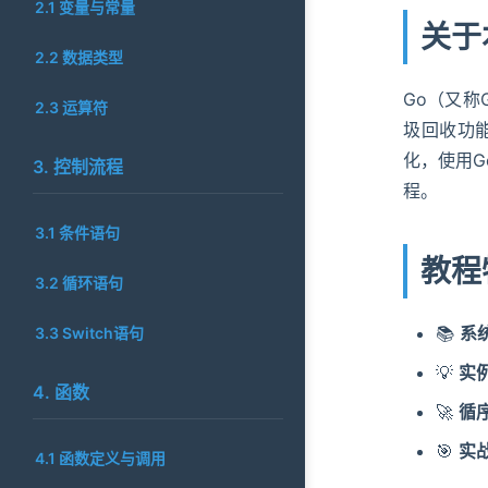
2.1 变量与常量
关于
2.2 数据类型
Go（又称
2.3 运算符
圾回收功
化，使用G
3. 控制流程
程。
3.1 条件语句
教程
3.2 循环语句
📚
系
3.3 Switch语句
💡
实
4. 函数
🚀
循
🎯
实
4.1 函数定义与调用