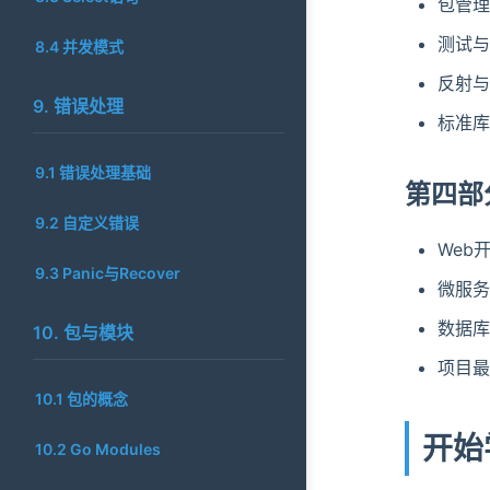
包管理
测试与
8.4 并发模式
反射与
9. 错误处理
标准库
9.1 错误处理基础
第四部
9.2 自定义错误
Web
9.3 Panic与Recover
微服务
数据库
10. 包与模块
项目最
10.1 包的概念
开始
10.2 Go Modules