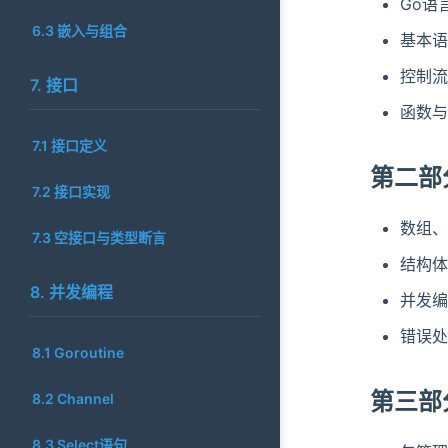
Go语
6.3 嵌入与组合
基本语
控制流
7. 接口
函数与
7.1 接口定义
第二部
7.2 接口实现
数组、
7.3 空接口与类型断言
结构体
8. 并发编程
并发编
错误处
8.1 Goroutine
第三部
8.2 Channel
8.3 Select语句