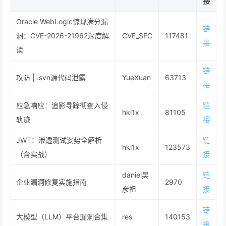
接
Oracle WebLogic惊现满分漏
链
洞：CVE-2026-21962深度解
CVE_SEC
117481
接
读
链
攻防 | .svn源代码泄露
YueXuan
63713
接
应急响应：追影寻踪彻查入侵
链
hkl1x
81105
轨迹
接
JWT：渗透测试姿势全解析
链
hkl1x
123573
（含实战）
接
daniel吴
链
企业漏洞修复实施指南
2970
彦祖
接
链
大模型（LLM）平台漏洞合集
res
140153
接