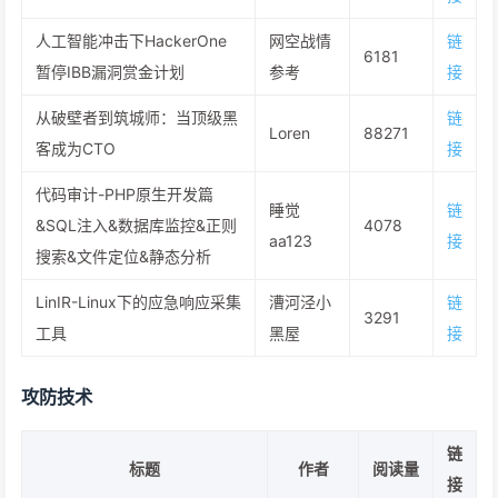
人工智能冲击下HackerOne
网空战情
链
6181
暂停IBB漏洞赏金计划
参考
接
从破壁者到筑城师：当顶级黑
链
Loren
88271
客成为CTO
接
代码审计-PHP原生开发篇
睡觉
链
&SQL注入&数据库监控&正则
4078
aa123
接
搜索&文件定位&静态分析
LinIR-Linux下的应急响应采集
漕河泾小
链
3291
工具
黑屋
接
攻防技术
链
标题
作者
阅读量
接