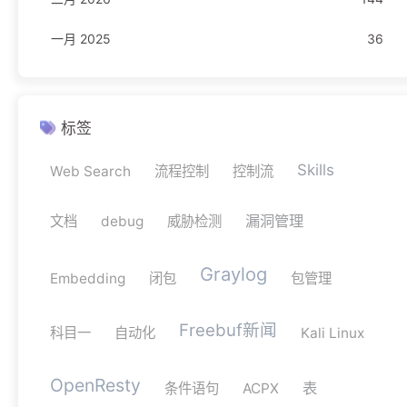
一月 2025
36
网络安全
11
驾考
1
科目一
1
标签
Skills
Web Search
流程控制
控制流
漏洞管理
文档
debug
威胁检测
Graylog
Embedding
闭包
包管理
Freebuf新闻
科目一
自动化
Kali Linux
OpenResty
表
条件语句
ACPX