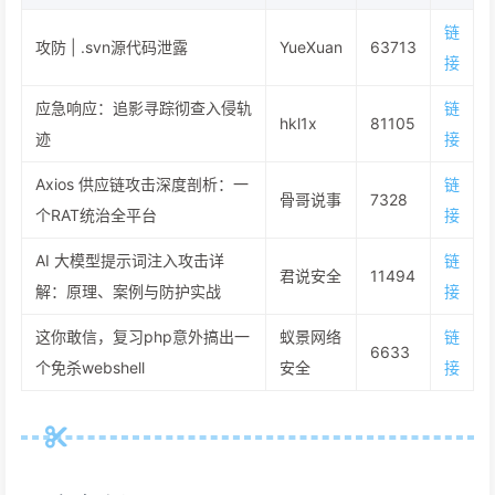
链
攻防 | .svn源代码泄露
YueXuan
63713
接
应急响应：追影寻踪彻查入侵轨
链
hkl1x
81105
迹
接
Axios 供应链攻击深度剖析：一
链
骨哥说事
7328
个RAT统治全平台
接
AI 大模型提示词注入攻击详
链
君说安全
11494
解：原理、案例与防护实战
接
这你敢信，复习php意外搞出一
蚁景网络
链
6633
个免杀webshell
安全
接