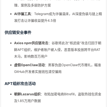
理、案例及多层防护方案
AI诈骗工具
：Telegram成为诈骗温床，AI深度伪装与链上精
准打击让诈骗收益提升4.5倍
供应链安全事件
Axios npm供应链攻击
：谷歌将此次"核武级"攻击归因于朝
鲜APT组织，维护者账户被入侵，恶意版本投放跨平台RAT
木马，影响数百万用户
虚假OpenClaw活动
：黑客伪造OpenClaw代币赠礼，瞄准
GitHub开发者实施钱包清空骗局
APT组织攻击活动
朝鲜Lazarus组织
：攻陷加密电商Bitrefill，盗取热钱包资金
及1.85万用户数据