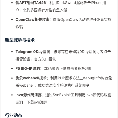
俄APT组织TA446
：利用DarkSword漏洞攻击iPhone用
户，北约多国遭针对性钓鱼入侵
OpenClaw相关攻击
：虚假OpenClaw活动瞄准开发者实施
诈骗
新型威胁与技术
Telegram 0Day漏洞
：被曝存在未修复0Day漏洞可零点击
接管设备，官方矢口否认
F5 BIG-IP漏洞
：CISA警告正遭攻击者积极利用
免杀webshell技术
：利用PHP魔术方法__debugInfo构造免
杀webshell，成功绕过安全检测执行系统命令
.svn源代码泄露
：通过SvnExploit工具利用.svn源代码泄露
漏洞，下载svn源码
行业动态