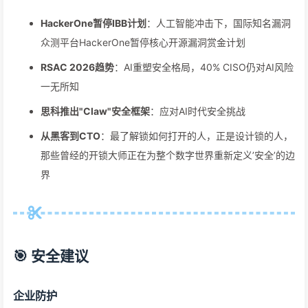
HackerOne暂停IBB计划
：人工智能冲击下，国际知名漏洞
众测平台HackerOne暂停核心开源漏洞赏金计划
RSAC 2026趋势
：AI重塑安全格局，40% CISO仍对AI风险
一无所知
思科推出"Claw"安全框架
：应对AI时代安全挑战
从黑客到CTO
：最了解锁如何打开的人，正是设计锁的人，
那些曾经的开锁大师正在为整个数字世界重新定义’安全’的边
界
🎯 安全建议
企业防护