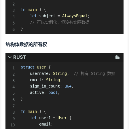
fn
main
(
)
{
let
 subject 
=
AlwaysEqual
;
// 可以实例化，但没有实际数据
}
结构体数据的所有权
RUST
struct
User
{
    username
:
String
,
// 拥有 String 数据
    email
:
String
,
    sign_in_count
:
u64
,
    active
:
bool
,
}
fn
main
(
)
{
let
 user1 
=
User
{
        email
: