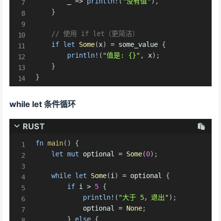
        _ 
=>
println!
(
"没有值"
)
,
}
// 使用 if let（更简洁）
if
let
Some
(
x
)
=
 some_value 
{
println!
(
"值是: {}"
,
 x
)
;
}
}
while let 条件循环
RUST
fn
main
(
)
{
let
mut
 optional 
=
Some
(
0
)
;
while
let
Some
(
i
)
=
 optional 
{
if
 i 
>
5
{
println!
(
"大于 5，退出"
)
;
            optional 
=
None
;
}
else
{