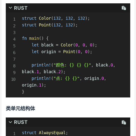
RUST
struct
Color
(
i32
,
i32
,
i32
)
;
struct
Point
(
i32
,
i32
)
;
fn
main
(
)
{
let
 black 
=
Color
(
0
,
0
,
0
)
;
let
 origin 
=
Point
(
0
,
0
)
;
println!
(
"颜色: {} {} {}"
,
 black
.0
,
black
.1
,
 black
.2
)
;
println!
(
"点: {} {}"
,
 origin
.0
,
origin
.1
)
;
}
类单元结构体
RUST
struct
AlwaysEqual
;