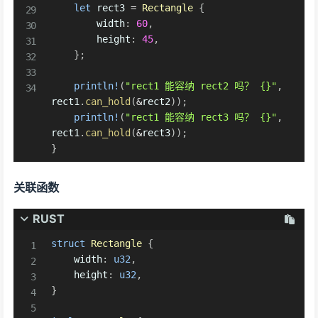
let
 rect3 
=
Rectangle
{
        width
:
60
,
        height
:
45
,
}
;
println!
(
"rect1 能容纳 rect2 吗？ {}"
,
rect1
.
can_hold
(
&
rect2
)
)
;
println!
(
"rect1 能容纳 rect3 吗？ {}"
,
rect1
.
can_hold
(
&
rect3
)
)
;
}
关联函数
RUST
struct
Rectangle
{
    width
:
u32
,
    height
:
u32
,
}