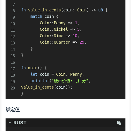
fn
value_in_cents
(
coin
:
Coin
)
->
u8
{
match
 coin 
{
Coin
::
Penny
=>
1
,
Coin
::
Nickel
=>
5
,
Coin
::
Dime
=>
10
,
Coin
::
Quarter
=>
25
,
}
}
fn
main
(
)
{
let
 coin 
=
Coin
::
Penny
;
println!
(
"硬币价值: {} 分"
,
value_in_cents
(
coin
)
)
;
}
绑定值
RUST