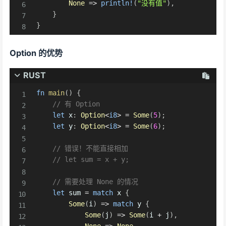
None
=>
println!
(
"没有值"
)
,
}
}
Option 的优势
RUST
fn
main
(
)
{
// 有 Option
let
 x
:
Option
<
i8
>
=
Some
(
5
)
;
let
 y
:
Option
<
i8
>
=
Some
(
6
)
;
// 错误！不能直接相加
// let sum = x + y;
// 需要处理 None 的情况
let
 sum 
=
match
 x 
{
Some
(
i
)
=>
match
 y 
{
Some
(
j
)
=>
Some
(
i 
+
 j
)
,
None
=>
None
,