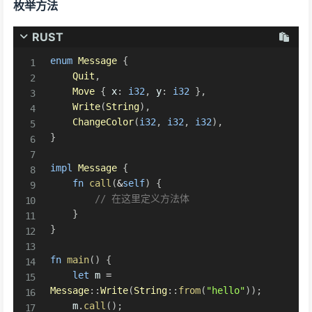
枚举方法
RUST
enum
Message
{
Quit
,
Move
{
 x
:
i32
,
 y
:
i32
}
,
Write
(
String
)
,
ChangeColor
(
i32
,
i32
,
i32
)
,
}
impl
Message
{
fn
call
(
&
self
)
{
// 在这里定义方法体
}
}
fn
main
(
)
{
let
 m 
=
Message
::
Write
(
String
::
from
(
"hello"
)
)
;
    m
.
call
(
)
;