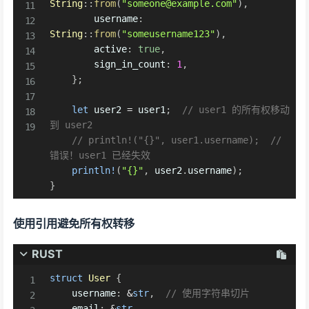
String
::
from
(
"someone@example.com"
)
,
        username
:
String
::
from
(
"someusername123"
)
,
        active
:
true
,
        sign_in_count
:
1
,
}
;
let
 user2 
=
 user1
;
// user1 的所有权移动
到 user2
// println!("{}", user1.username);  // 
错误！user1 已经失效
println!
(
"{}"
,
 user2
.
username
)
;
}
使用引用避免所有权转移
RUST
struct
User
{
    username
:
&
str
,
// 使用字符串切片
    email
:
&
str
,