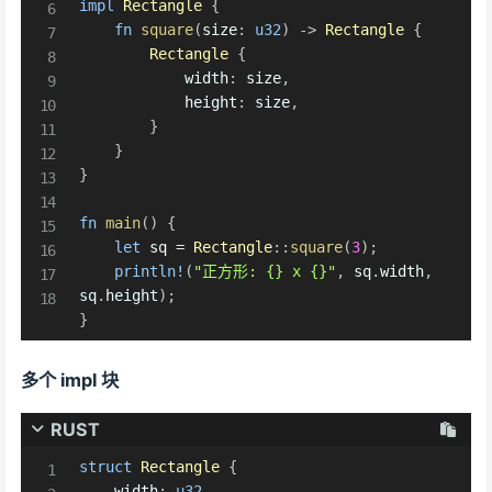
impl
Rectangle
{
fn
square
(
size
:
u32
)
->
Rectangle
{
Rectangle
{
            width
:
 size
,
            height
:
 size
,
}
}
}
fn
main
(
)
{
let
 sq 
=
Rectangle
::
square
(
3
)
;
println!
(
"正方形: {} x {}"
,
 sq
.
width
,
sq
.
height
)
;
}
多个 impl 块
RUST
struct
Rectangle
{
    width
:
u32
,