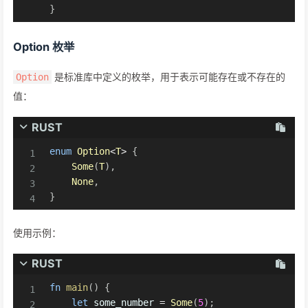
}
Option 枚举
是标准库中定义的枚举，用于表示可能存在或不存在的
Option
值：
RUST
enum
Option
<
T
>
{
Some
(
T
)
,
None
,
}
使用示例：
RUST
fn
main
(
)
{
let
 some_number 
=
Some
(
5
)
;