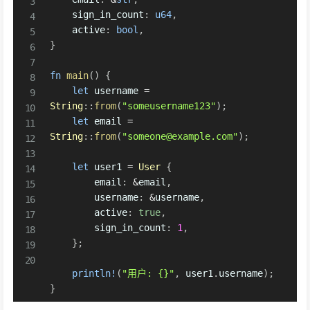
    sign_in_count
:
u64
,
    active
:
bool
,
}
fn
main
(
)
{
let
 username 
=
String
::
from
(
"someusername123"
)
;
let
 email 
=
String
::
from
(
"someone@example.com"
)
;
let
 user1 
=
User
{
        email
:
&
email
,
        username
:
&
username
,
        active
:
true
,
        sign_in_count
:
1
,
}
;
println!
(
"用户: {}"
,
 user1
.
username
)
;
}