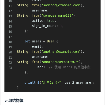
        email
:
String
::
from
(
"someone@example.com"
)
,
        username
:
String
::
from
(
"someusername123"
)
,
        active
:
true
,
        sign_in_count
:
1
,
}
;
let
 user2 
=
User
{
        email
:
String
::
from
(
"another@example.com"
)
,
        username
:
String
::
from
(
"anotherusername567"
)
,
..
user1  
// 使用 user1 的其他字段
}
;
println!
(
"用户2: {}"
,
 user2
.
username
)
;
}
元组结构体