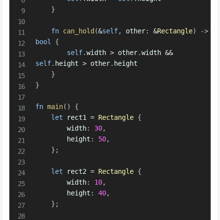
}
fn
can_hold
(
&
self
,
 other
:
&
Rectangle
)
->
bool
{
self
.
width 
>
 other
.
width 
&&
self
.
height 
>
 other
.
height

}
}
fn
main
(
)
{
let
 rect1 
=
Rectangle
{
        width
:
30
,
        height
:
50
,
}
;
let
 rect2 
=
Rectangle
{
        width
:
10
,
        height
:
40
,
}
;