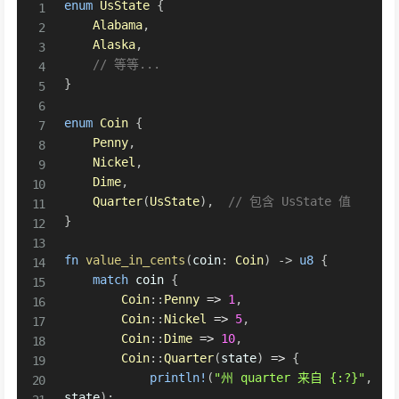
enum
UsState
{
Alabama
,
Alaska
,
// 等等...
}
enum
Coin
{
Penny
,
Nickel
,
Dime
,
Quarter
(
UsState
)
,
// 包含 UsState 值
}
fn
value_in_cents
(
coin
:
Coin
)
->
u8
{
match
 coin 
{
Coin
::
Penny
=>
1
,
Coin
::
Nickel
=>
5
,
Coin
::
Dime
=>
10
,
Coin
::
Quarter
(
state
)
=>
{
println!
(
"州 quarter 来自 {:?}"
,
state
)
;