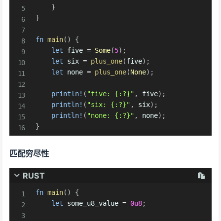
}
}
fn
main
(
)
{
let
 five 
=
Some
(
5
)
;
let
 six 
=
plus_one
(
five
)
;
let
 none 
=
plus_one
(
None
)
;
println!
(
"five: {:?}"
,
 five
)
;
println!
(
"six: {:?}"
,
 six
)
;
println!
(
"none: {:?}"
,
 none
)
;
}
匹配穷尽性
RUST
fn
main
(
)
{
let
 some_u8_value 
=
0u8
;