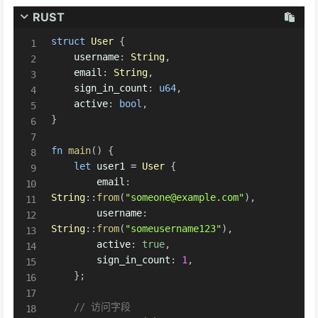
RUST
struct
User
{
    username
:
String
,
    email
:
String
,
    sign_in_count
:
u64
,
    active
:
bool
,
}
fn
main
(
)
{
let
 user1 
=
User
{
        email
:
String
::
from
(
"someone@example.com"
)
,
        username
:
String
::
from
(
"someusername123"
)
,
        active
:
true
,
        sign_in_count
:
1
,
}
;
// 访问字段