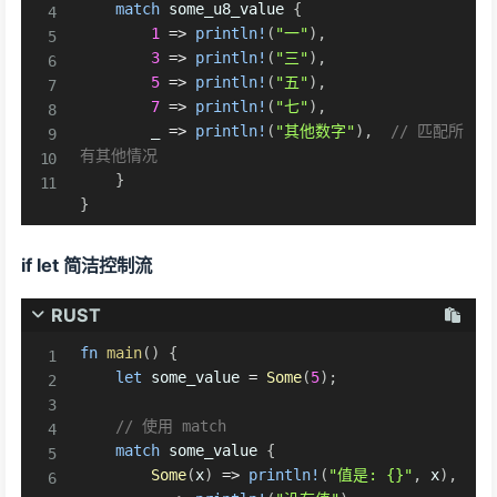
match
 some_u8_value 
{
1
=>
println!
(
"一"
)
,
3
=>
println!
(
"三"
)
,
5
=>
println!
(
"五"
)
,
7
=>
println!
(
"七"
)
,
        _ 
=>
println!
(
"其他数字"
)
,
// 匹配所
有其他情况
}
}
if let 简洁控制流
RUST
fn
main
(
)
{
let
 some_value 
=
Some
(
5
)
;
// 使用 match
match
 some_value 
{
Some
(
x
)
=>
println!
(
"值是: {}"
,
 x
)
,