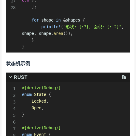
6.0
}
,
]
;
for
 shape 
in
&
shapes 
{
println!
(
"形状: {:?}, 面积: {:.2}"
,
shape
,
 shape
.
area
(
)
)
;
}
}
状态机示例
RUST
#[derive(Debug)]
enum
State
{
Locked
,
Open
,
}
#[derive(Debug)]
enum
Event
{