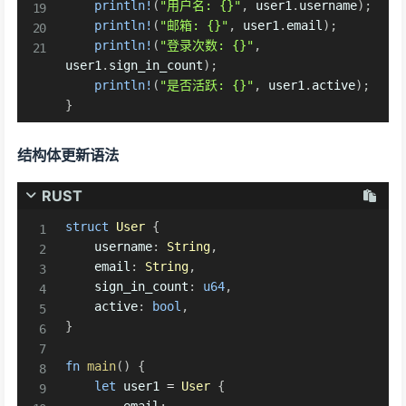
println!
(
"用户名: {}"
,
 user1
.
username
)
;
println!
(
"邮箱: {}"
,
 user1
.
email
)
;
println!
(
"登录次数: {}"
,
user1
.
sign_in_count
)
;
println!
(
"是否活跃: {}"
,
 user1
.
active
)
;
}
结构体更新语法
RUST
struct
User
{
    username
:
String
,
    email
:
String
,
    sign_in_count
:
u64
,
    active
:
bool
,
}
fn
main
(
)
{
let
 user1 
=
User
{