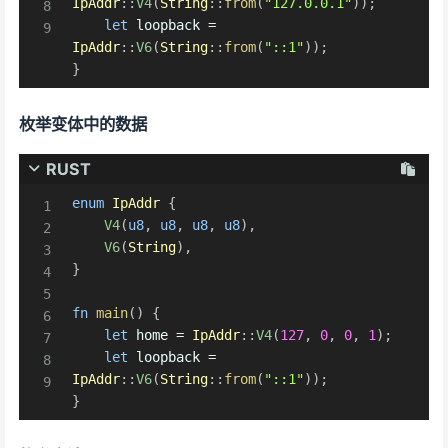
IpAddr
::
V4
(
String
::
from
(
"127.0.0.1"
)
)
;
let
 loopback 
=
IpAddr
::
V6
(
String
::
from
(
"::1"
)
)
;
}
枚举变体中的数据
RUST
enum
IpAddr
{
V4
(
u8
,
u8
,
u8
,
u8
)
,
V6
(
String
)
,
}
fn
main
(
)
{
let
 home 
=
IpAddr
::
V4
(
127
,
0
,
0
,
1
)
;
let
 loopback 
=
IpAddr
::
V6
(
String
::
from
(
"::1"
)
)
;
}