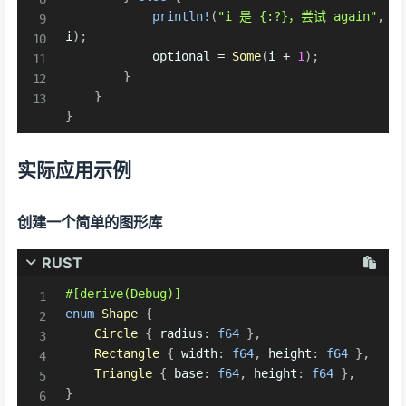
println!
(
"i 是 {:?}，尝试 again"
,
i
)
;
            optional 
=
Some
(
i 
+
1
)
;
}
}
}
实际应用示例
创建一个简单的图形库
RUST
#[derive(Debug)]
enum
Shape
{
Circle
{
 radius
:
f64
}
,
Rectangle
{
 width
:
f64
,
 height
:
f64
}
,
Triangle
{
 base
:
f64
,
 height
:
f64
}
,
}