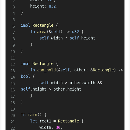
    height
:
u32
,
}
impl
Rectangle
{
fn
area
(
&
self
)
->
u32
{
self
.
width 
*
self
.
height

}
}
impl
Rectangle
{
fn
can_hold
(
&
self
,
 other
:
&
Rectangle
)
->
bool
{
self
.
width 
>
 other
.
width 
&&
self
.
height 
>
 other
.
height

}
}
fn
main
(
)
{
let
 rect1 
=
Rectangle
{
        width
:
30
,