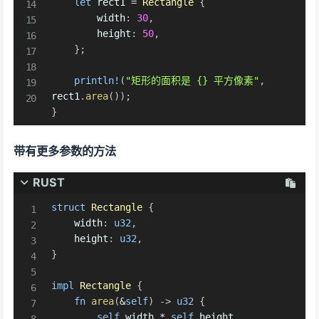
let
 rect1 
=
Rectangle
{
        width
:
30
,
        height
:
50
,
}
;
println!
(
"矩形的面积是 {} 平方像素"
,
rect1
.
area
(
)
)
;
}
带有更多参数的方法
RUST
struct
Rectangle
{
    width
:
u32
,
    height
:
u32
,
}
impl
Rectangle
{
fn
area
(
&
self
)
->
u32
{
self
.
width 
*
self
.
height
