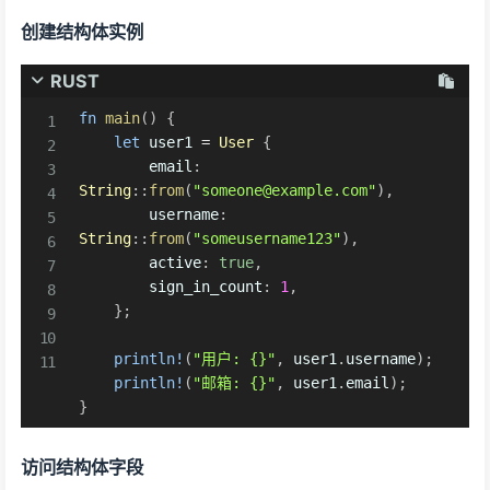
创建结构体实例
RUST
fn
main
(
)
{
let
 user1 
=
User
{
        email
:
String
::
from
(
"someone@example.com"
)
,
        username
:
String
::
from
(
"someusername123"
)
,
        active
:
true
,
        sign_in_count
:
1
,
}
;
println!
(
"用户: {}"
,
 user1
.
username
)
;
println!
(
"邮箱: {}"
,
 user1
.
email
)
;
}
访问结构体字段