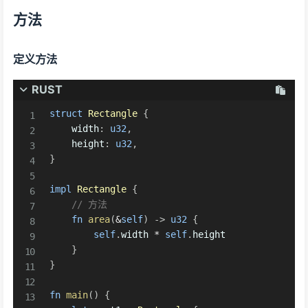
方法
定义方法
RUST
struct
Rectangle
{
    width
:
u32
,
    height
:
u32
,
}
impl
Rectangle
{
// 方法
fn
area
(
&
self
)
->
u32
{
self
.
width 
*
self
.
height

}
}
fn
main
(
)
{