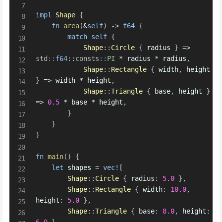
impl
Shape
{
fn
area
(
&
self
)
->
f64
{
match
self
{
Shape
::
Circle
{
 radius 
}
=>
std
::
f64
::
consts
::
PI
*
 radius 
*
 radius
,
Shape
::
Rectangle
{
 width
,
 height 
}
=>
 width 
*
 height
,
Shape
::
Triangle
{
 base
,
 height 
}
=>
0.5
*
 base 
*
 height
,
}
}
}
fn
main
(
)
{
let
 shapes 
=
vec!
[
Shape
::
Circle
{
 radius
:
5.0
}
,
Shape
::
Rectangle
{
 width
:
10.0
,
height
:
5.0
}
,
Shape
::
Triangle
{
 base
:
8.0
,
 height
: