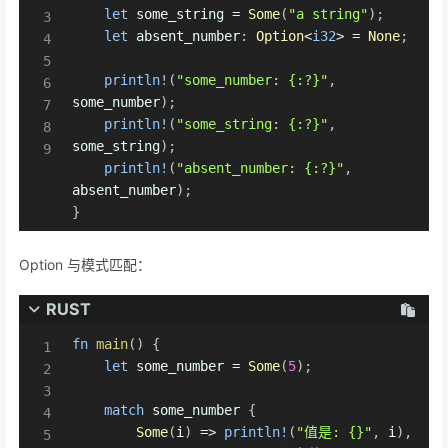
let
 some_string 
=
Some
(
"a string"
)
;
let
 absent_number
:
Option
<
i32
>
=
None
;
println!
(
"some_number: {:?}"
,
some_number
)
;
println!
(
"some_string: {:?}"
,
some_string
)
;
println!
(
"absent_number: {:?}"
,
absent_number
)
;
}
Option 与模式匹配：
RUST
fn
main
(
)
{
let
 some_number 
=
Some
(
5
)
;
match
 some_number 
{
Some
(
i
)
=>
println!
(
"值是: {}"
,
 i
)
,