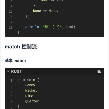
}
,
None
=>
None
,
}
;
println!
(
"和: {:?}"
,
 sum
)
;
}
match 控制流
基本 match
RUST
enum
Coin
{
Penny
,
Nickel
,
Dime
,
Quarter
,
}