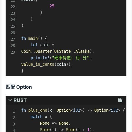
25
}
}
}
fn
main
(
)
{
let
 coin 
=
Coin
::
Quarter
(
UsState
::
Alaska
)
;
println!
(
"硬币价值: {} 分"
,
value_in_cents
(
coin
)
)
;
}
匹配 Option
RUST
fn
plus_one
(
x
:
Option
<
i32
>
)
->
Option
<
i32
>
{
match
 x 
{
None
=>
None
,
Some
(
i
)
=>
Some
(
i 
+
1
)
,