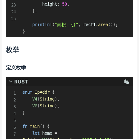
        height
:
50
,
}
;
println!
(
"面积: {}"
,
 rect1
.
area
(
)
)
;
}
枚举
定义枚举
RUST
enum
IpAddr
{
V4
(
String
)
,
V6
(
String
)
,
}
fn
main
(
)
{
let
 home 
=