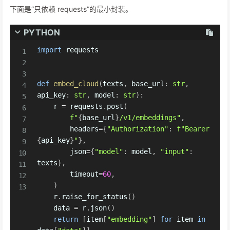
下面是“只依赖 requests”的最小封装。
PYTHON
import
 requests

def
embed_cloud
(
texts
,
 base_url
:
str
,
api_key
:
str
,
 model
:
str
)
:
    r 
=
 requests
.
post
(
f"
{
base_url
}
/v1/embeddings"
,
        headers
=
{
"Authorization"
:
f"Bearer 
{
api_key
}
"
}
,
        json
=
{
"model"
:
 model
,
"input"
:
texts
}
,
        timeout
=
60
,
)
    r
.
raise_for_status
(
)
    data 
=
 r
.
json
(
)
return
[
item
[
"embedding"
]
for
 item 
in