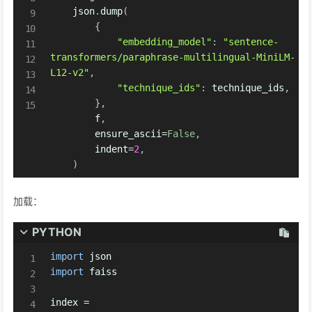
    json
.
dump
(
{
"embedding_model"
:
"sentence-
transformers/paraphrase-multilingual-MiniLM-
L12-v2"
,
"technique_ids"
:
 technique_ids
,
}
,
        f
,
        ensure_ascii
=
False
,
        indent
=
2
,
)
加载：
PYTHON
import
import
 faiss

index 
=