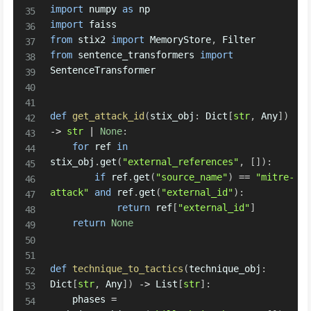
import
 numpy 
as
import
from
 stix2 
import
 MemoryStore
,
from
 sentence_transformers 
import
SentenceTransformer

def
get_attack_id
(
stix_obj
:
 Dict
[
str
,
 Any
]
)
-
>
str
|
None
:
for
 ref 
in
stix_obj
.
get
(
"external_references"
,
[
]
)
:
if
 ref
.
get
(
"source_name"
)
==
"mitre-
attack"
and
 ref
.
get
(
"external_id"
)
:
return
 ref
[
"external_id"
]
return
None
def
technique_to_tactics
(
technique_obj
:
Dict
[
str
,
 Any
]
)
-
>
 List
[
str
]
:
    phases 
=