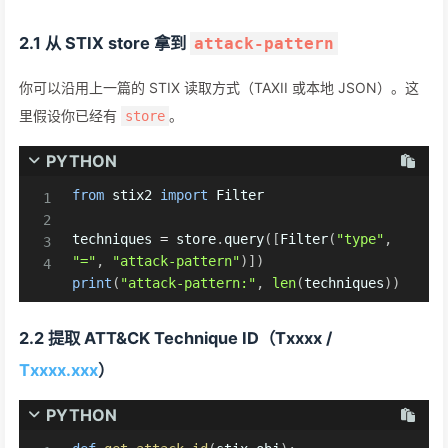
2.1 从 STIX store 拿到
attack-pattern
你可以沿用上一篇的 STIX 读取方式（TAXII 或本地 JSON）。这
里假设你已经有
。
store
PYTHON
from
 stix2 
import
 Filter

techniques 
=
 store
.
query
(
[
Filter
(
"type"
,
"="
,
"attack-pattern"
)
]
)
print
(
"attack-pattern:"
,
len
(
techniques
)
)
2.2 提取 ATT&CK Technique ID（Txxxx /
Txxxx.xxx
）
PYTHON