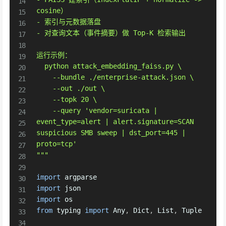
cosine）

- 索引与元数据落盘

- 对查询文本（事件摘要）做 Top-K 检索输出

运行示例：

  python attack_embedding_faiss.py \

    --bundle ./enterprise-attack.json \

    --out ./out \

    --topk 20 \

    --query 'vendor=suricata | 
event_type=alert | alert.signature=SCAN 
suspicious SMB sweep | dst_port=445 | 
proto=tcp'

"""
import
import
import
from
 typing 
import
 Any
,
 Dict
,
 List
,
 Tuple
