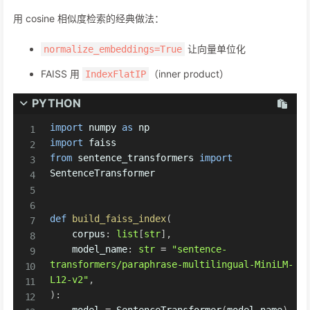
用 cosine 相似度检索的经典做法：
让向量单位化
normalize_embeddings=True
FAISS 用
（inner product）
IndexFlatIP
PYTHON
import
 numpy 
as
import
from
 sentence_transformers 
import
SentenceTransformer

def
build_faiss_index
(
    corpus
:
list
[
str
]
,
    model_name
:
str
=
"sentence-
transformers/paraphrase-multilingual-MiniLM-
L12-v2"
,
)
:
    model 
=
 SentenceTransformer
(
model_name
)