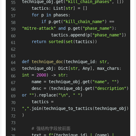
technique_obj
.
get
(
"kill_chain_phases"
,
[
]
)
    tactics
:
 List
[
str
]
=
[
]
for
 p 
in
 phases
:
if
 p
.
get
(
"kill_chain_name"
)
==
"mitre-attack"
and
 p
.
get
(
"phase_name"
)
:
            tactics
.
append
(
p
[
"phase_name"
]
)
return
sorted
(
set
(
tactics
)
)
def
technique_doc
(
technique_id
:
str
,
technique_obj
:
 Dict
[
str
,
 Any
]
,
 max_chars
:
int
=
2000
)
-
>
str
:
    name 
=
 technique_obj
.
get
(
"name"
,
""
)
    desc 
=
(
technique_obj
.
get
(
"description"
)
or
""
)
.
replace
(
"\n"
,
" "
)
    tactics 
=
","
.
join
(
technique_to_tactics
(
technique_obj
)
)
# 强结构字段放前面
    text 
=
f"
{
technique_id
}
 | 
{
name
}
 | 