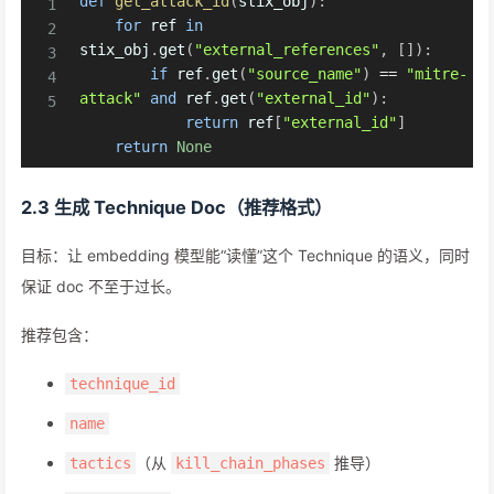
def
get_attack_id
(
stix_obj
)
:
for
 ref 
in
stix_obj
.
get
(
"external_references"
,
[
]
)
:
if
 ref
.
get
(
"source_name"
)
==
"mitre-
attack"
and
 ref
.
get
(
"external_id"
)
:
return
 ref
[
"external_id"
]
return
None
2.3 生成 Technique Doc（推荐格式）
目标：让 embedding 模型能“读懂”这个 Technique 的语义，同时
保证 doc 不至于过长。
推荐包含：
technique_id
name
（从
推导）
tactics
kill_chain_phases