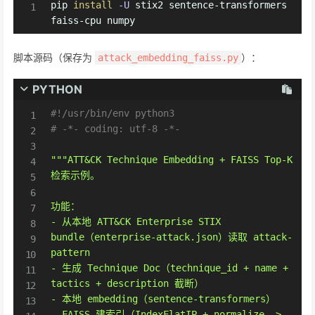
pip 
install
-U
 stix2 sentence-transformers 
faiss-cpu numpy
脚本源码（保存为
）：
attack_embedding_faiss.py
PYTHON
#!/usr/bin/env python3
# -*- coding: utf-8 -*-
"""ATT&CK Technique Embedding + FAISS Top-K 
检索示例。

功能：

- 从本地 ATT&CK Enterprise STIX 
bundle（enterprise-attack.json）读取 attack-
pattern

- 生成 Technique Doc（technique_id + name + 
tactics + description 截断）

- 本地 embedding（sentence-transformers）

- FAISS 建索引（IndexFlatIP + normalize -> 