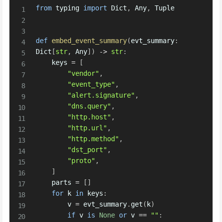
from
 typing 
import
 Dict
,
 Any
,
 Tuple

def
embed_event_summary
(
evt_summary
:
Dict
[
str
,
 Any
]
)
-
>
str
:
    keys 
=
[
"vendor"
,
"event_type"
,
"alert.signature"
,
"dns.query"
,
"http.host"
,
"http.url"
,
"http.method"
,
"dst_port"
,
"proto"
,
]
    parts 
=
[
]
for
 k 
in
 keys
:
        v 
=
 evt_summary
.
get
(
k
)
if
 v 
is
None
or
 v 
==
""
: