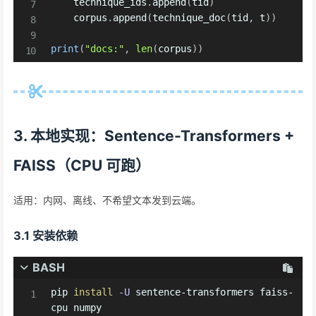
    technique_ids
.
append
(
tid
)
    corpus
.
append
(
technique_doc
(
tid
,
 t
)
)
print
(
"docs:"
,
len
(
corpus
)
)
3. 本地实现：Sentence-Transformers +
FAISS（CPU 可跑）
适用：内网、离线、不希望文本发到云端。
3.1 安装依赖
BASH
pip 
install
-U
 sentence-transformers faiss-
cpu numpy