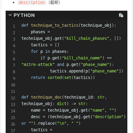
（截断）
description
PYTHON
def
technique_to_tactics
(
technique_obj
)
:
    phases 
=
technique_obj
.
get
(
"kill_chain_phases"
,
[
]
)
    tactics 
=
[
]
for
 p 
in
 phases
:
if
 p
.
get
(
"kill_chain_name"
)
==
"mitre-attack"
and
 p
.
get
(
"phase_name"
)
:
            tactics
.
append
(
p
[
"phase_name"
]
)
return
sorted
(
set
(
tactics
)
)
def
technique_doc
(
technique_id
:
str
,
technique_obj
:
dict
)
-
>
str
:
    name 
=
 technique_obj
.
get
(
"name"
,
""
)
    desc 
=
(
technique_obj
.
get
(
"description"
)
or
""
)
.
replace
(
"\n"
,
" "
)
    tactics 
=