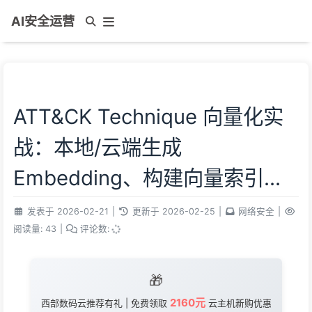
AI安全运营
ATT&CK Technique 向量化实
战：本地/云端生成
Embedding、构建向量索引、
Top-K 检索候选（FAISS /
发表于
2026-02-21
|
更新于
2026-02-25
|
网络安全
|
阅读量:
43
|
评论数:
Embedding API）
🎁
2160元
西部数码云推荐有礼 | 免费领取
云主机新购优惠