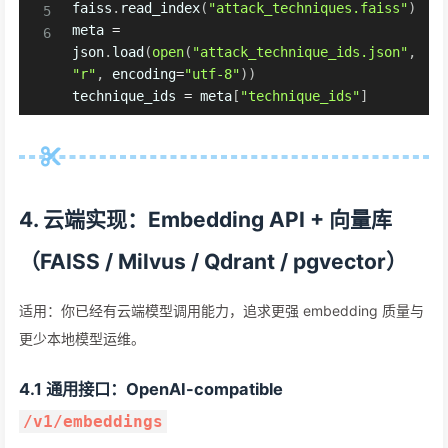
faiss
.
read_index
(
"attack_techniques.faiss"
)
meta 
=
json
.
load
(
open
(
"attack_technique_ids.json"
,
"r"
,
 encoding
=
"utf-8"
)
)
technique_ids 
=
 meta
[
"technique_ids"
]
4. 云端实现：Embedding API + 向量库
（FAISS / Milvus / Qdrant / pgvector）
适用：你已经有云端模型调用能力，追求更强 embedding 质量与
更少本地模型运维。
4.1 通用接口：OpenAI-compatible
/v1/embeddings