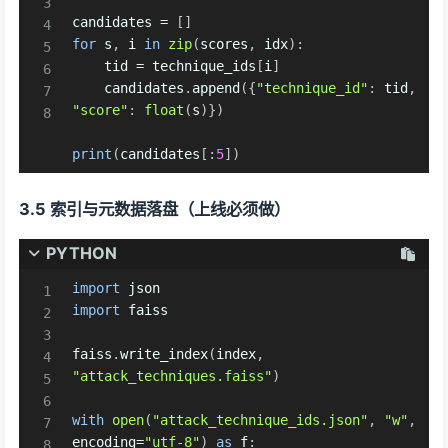
candidates 
=
[
]
for
 s
,
 i 
in
zip
(
scores
,
 idx
)
:
    tid 
=
 technique_ids
[
i
]
    candidates
.
append
(
{
"technique_id"
:
 tid
,
"score"
:
float
(
s
)
}
)
print
(
candidates
[
:
5
]
)
3.5 索引与元数据落盘（上线必须做）
PYTHON
import
import
 faiss

faiss
.
write_index
(
index
,
"attack_techniques.faiss"
)
with
open
(
"attack_technique_ids.json"
,
"w"
,
encoding
=
"utf-8"
)
as
 f
: