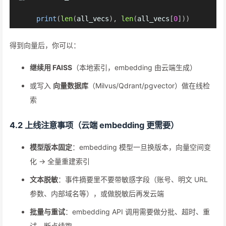
print
(
len
(
all_vecs
)
,
len
(
all_vecs
[
0
]
)
)
得到向量后，你可以：
继续用 FAISS
（本地索引，embedding 由云端生成）
或写入
向量数据库
（Milvus/Qdrant/pgvector）做在线检
索
4.2 上线注意事项（云端 embedding 更需要）
模型版本固定
：embedding 模型一旦换版本，向量空间变
化 -> 全量重建索引
文本脱敏
：事件摘要里不要带敏感字段（账号、明文 URL
参数、内部域名等），或做脱敏后再发云端
批量与重试
：embedding API 调用需要做分批、超时、重
试、断点续跑