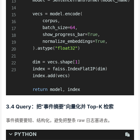
    vecs 
=
 model
.
encode
(
        corpus
,
        batch_size
=
64
,
        show_progress_bar
=
True
,
        normalize_embeddings
=
True
,
)
.
astype
(
"float32"
)
    dim 
=
 vecs
.
shape
[
1
]
    index 
=
 faiss
.
IndexFlatIP
(
dim
)
    index
.
add
(
vecs
)
return
 model
,
 index
3.4 Query：把“事件摘要”向量化并 Top-K 检索
事件摘要要短、结构化，避免把整条 raw 日志塞进去。
PYTHON