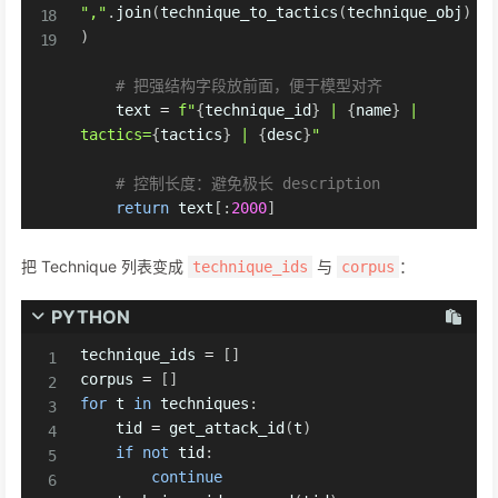
","
.
join
(
technique_to_tactics
(
technique_obj
)
)
# 把强结构字段放前面，便于模型对齐
    text 
=
f"
{
technique_id
}
 | 
{
name
}
 | 
tactics=
{
tactics
}
 | 
{
desc
}
"
# 控制长度：避免极长 description
return
 text
[
:
2000
]
把 Technique 列表变成
与
：
technique_ids
corpus
PYTHON
technique_ids 
=
[
]
corpus 
=
[
]
for
 t 
in
 techniques
:
    tid 
=
 get_attack_id
(
t
)
if
not
 tid
:
continue