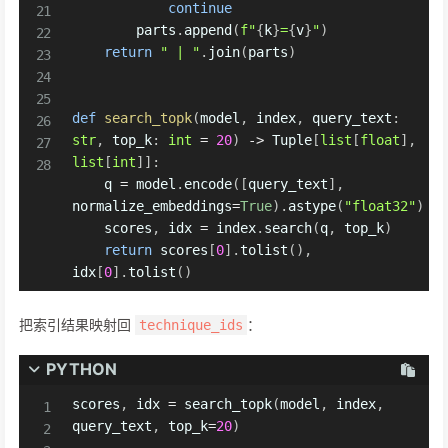
continue
        parts
.
append
(
f"
{
k
}
=
{
v
}
"
)
return
" | "
.
join
(
parts
)
def
search_topk
(
model
,
 index
,
 query_text
:
str
,
 top_k
:
int
=
20
)
-
>
 Tuple
[
list
[
float
]
,
list
[
int
]
]
:
    q 
=
 model
.
encode
(
[
query_text
]
,
normalize_embeddings
=
True
)
.
astype
(
"float32"
)
    scores
,
 idx 
=
 index
.
search
(
q
,
 top_k
)
return
 scores
[
0
]
.
tolist
(
)
,
idx
[
0
]
.
tolist
(
)
把索引结果映射回
：
technique_ids
PYTHON
scores
,
 idx 
=
 search_topk
(
model
,
 index
,
query_text
,
 top_k
=
20
)