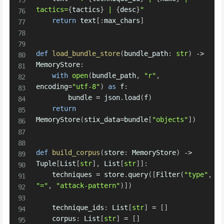
tactics=
{
tactics
}
 | 
{
desc
}
"
return
 text
[
:
max_chars
]
def
load_bundle_store
(
bundle_path
:
str
)
-
>
MemoryStore
:
with
open
(
bundle_path
,
"r"
,
encoding
=
"utf-8"
)
as
 f
:
        bundle 
=
 json
.
load
(
f
)
return
MemoryStore
(
stix_data
=
bundle
[
"objects"
]
)
def
build_corpus
(
store
:
 MemoryStore
)
-
>
Tuple
[
List
[
str
]
,
 List
[
str
]
]
:
    techniques 
=
 store
.
query
(
[
Filter
(
"type"
,
"="
,
"attack-pattern"
)
]
)
    technique_ids
:
 List
[
str
]
=
[
]
    corpus
:
 List
[
str
]
=
[
]