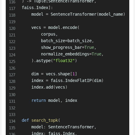
)
-
>
 Tuple
[
SentenceTransformer
,
faiss
.
Index
]
:
    model 
=
 SentenceTransformer
(
model_name
)
    vecs 
=
 model
.
encode
(
        corpus
,
        batch_size
=
batch_size
,
        show_progress_bar
=
True
,
        normalize_embeddings
=
True
,
)
.
astype
(
"float32"
)
    dim 
=
 vecs
.
shape
[
1
]
    index 
=
 faiss
.
IndexFlatIP
(
dim
)
    index
.
add
(
vecs
)
return
 model
,
 index

def
search_topk
(
    model
:
 SentenceTransformer
,
    index
:
 faiss
.
Index
,