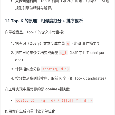
只做候选召回
：Top-K 召回（如 20）即可，后续让 LLM 或
规则引擎做精排与解释。
1.1 Top-K 的原理：相似度打分 + 排序截断
向量检索里，Top-K 的含义非常直接：
把查询（Query）文本变成向量
（比如“事件摘要”）
q
把库里的每条文档变成向量
（比如每个 Technique
d_i
doc）
计算相似度分数
score(q, d_i)
按分数从高到低排序，取前 K 个（即 Top-K candidates）
在工程实现中最常见的是
cosine 相似度
：
cos(q, d) = (q · d) / (||q|| * ||d||)
如果你在生成向量时做了单位化