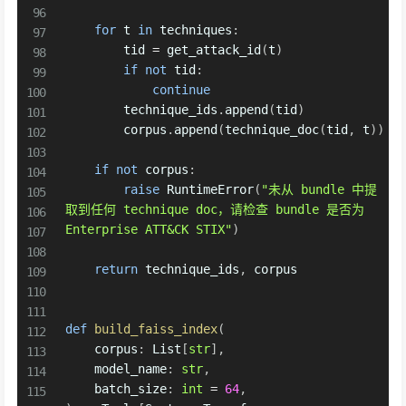
for
 t 
in
 techniques
:
        tid 
=
 get_attack_id
(
t
)
if
not
 tid
:
continue
        technique_ids
.
append
(
tid
)
        corpus
.
append
(
technique_doc
(
tid
,
 t
)
)
if
not
 corpus
:
raise
 RuntimeError
(
"未从 bundle 中提
取到任何 technique doc，请检查 bundle 是否为 
Enterprise ATT&CK STIX"
)
return
 technique_ids
,
 corpus

def
build_faiss_index
(
    corpus
:
 List
[
str
]
,
    model_name
:
str
,
    batch_size
:
int
=
64
,