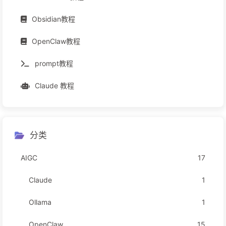
Obsidian教程
OpenClaw教程
prompt教程
Claude 教程
分类
AIGC
17
Claude
1
Ollama
1
OpenClaw
15