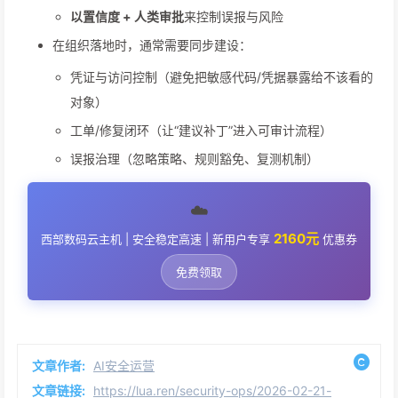
以置信度 + 人类审批
来控制误报与风险
在组织落地时，通常需要同步建设：
凭证与访问控制（避免把敏感代码/凭据暴露给不该看的
对象）
工单/修复闭环（让“建议补丁”进入可审计流程）
误报治理（忽略策略、规则豁免、复测机制）
☁️
2160元
西部数码云主机 | 安全稳定高速 | 新用户专享
优惠券
免费领取
文章作者:
AI安全运营
文章链接:
https://lua.ren/security-ops/2026-02-21-