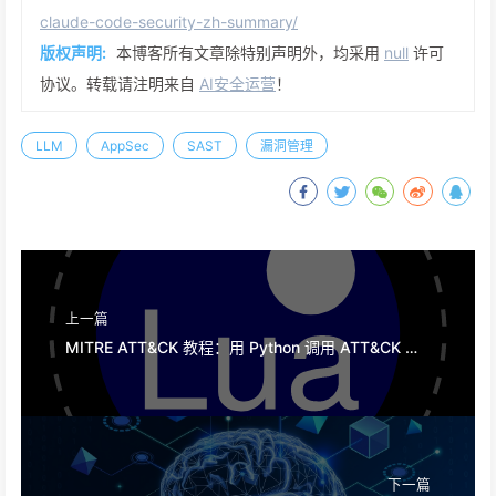
claude-code-security-zh-summary/
版权声明:
本博客所有文章除特别声明外，均采用
null
许可
协议。转载请注明来自
AI安全运营
！
LLM
AppSec
SAST
漏洞管理
上一篇
MITRE ATT&CK 教程：用 Python 调用 ATT&CK 数据，并把 NSM 网络告警关联到技术（Technique）
下一篇