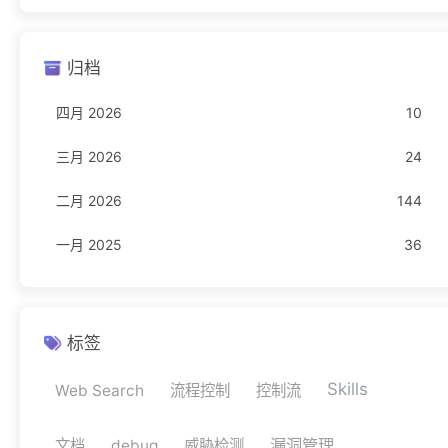
Freebuf
23
归档
编程语言
16
四月 2026
10
JavaScript
1
三月 2026
24
Rust
11
二月 2026
144
TypeScript
4
一月 2025
36
网络安全
11
驾考
1
科目一
1
标签
Skills
Web Search
流程控制
控制流
漏洞管理
文档
debug
威胁检测