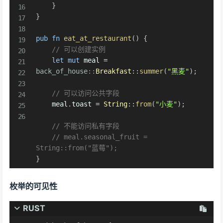
}
}
pub
fn
eat_at_restaurant
(
)
{
// 可以创建实例
let
mut
 meal 
=
back_of_house
::
Breakfast
::
summer
(
"黑麦"
)
;
// 可以访问公共字段
    meal
.
toast 
=
String
::
from
(
"小麦"
)
;
// 不能访问私有字段
// meal.seasonal_fruit = 
String::from("蓝莓");
}
枚举的可见性
RUST