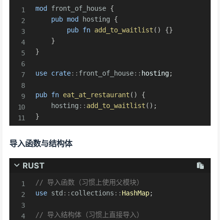
mod
front_of_house
{
pub
mod
hosting
{
pub
fn
add_to_waitlist
(
)
{
}
}
}
use
crate
::
front_of_house
::
hosting
;
pub
fn
eat_at_restaurant
(
)
{
hosting
::
add_to_waitlist
(
)
;
}
导入函数与结构体
RUST
// 导入函数（习惯上使用父模块）
use
std
::
collections
::
HashMap
;
// 导入结构体（习惯上直接导入）