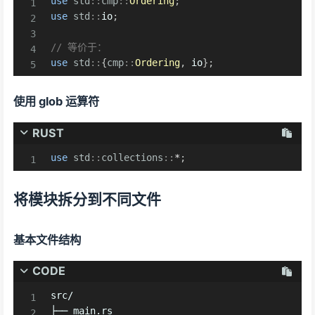
use
std
::
cmp
::
Ordering
;
use
std
::
io
;
// 等价于：
use
std
::
{
cmp
::
Ordering
,
 io
}
;
使用 glob 运算符
RUST
use
std
::
collections
::
*
;
将模块拆分到不同文件
基本文件结构
CODE
src/

├── main.rs
