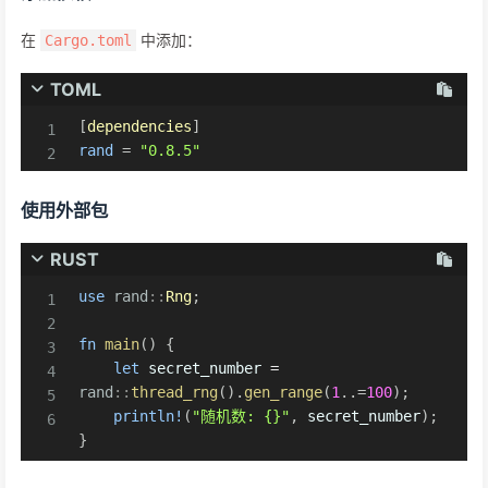
在
中添加：
Cargo.toml
TOML
[
dependencies
]
rand
=
"0.8.5"
使用外部包
RUST
use
rand
::
Rng
;
fn
main
(
)
{
let
 secret_number 
=
rand
::
thread_rng
(
)
.
gen_range
(
1
..=
100
)
;
println!
(
"随机数: {}"
,
 secret_number
)
;
}