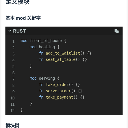
定义模块
基本 mod 关键字
RUST
mod
front_of_house
{
mod
hosting
{
fn
add_to_waitlist
(
)
{
}
fn
seat_at_table
(
)
{
}
}
mod
serving
{
fn
take_order
(
)
{
}
fn
serve_order
(
)
{
}
fn
take_payment
(
)
{
}
}
}
模块树