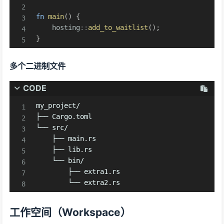
fn
main
(
)
{
hosting
::
add_to_waitlist
(
)
;
}
多个二进制文件
CODE
my_project/

├── Cargo.toml

└── src/

    ├── main.rs

    ├── lib.rs

    └── bin/

        ├── extra1.rs

        └── extra2.rs
工作空间（Workspace）