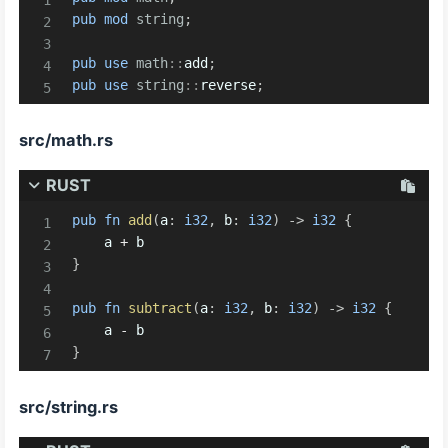
pub
mod
string
;
pub
use
math
::
add
;
pub
use
string
::
reverse
;
src/math.rs
RUST
pub
fn
add
(
a
:
i32
,
 b
:
i32
)
->
i32
{
    a 
+
}
pub
fn
subtract
(
a
:
i32
,
 b
:
i32
)
->
i32
{
    a 
-
}
src/string.rs