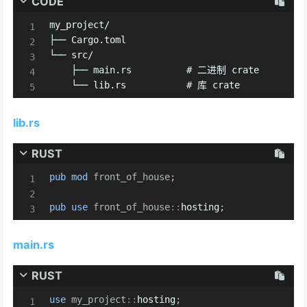
CODE
my_project/

├── Cargo.toml

└── src/

    ├── main.rs          # 二进制 crate

    └── lib.rs           # 库 crate
lib.rs
RUST
pub
mod
front_of_house
;
pub
use
front_of_house
::
hosting
;
main.rs
RUST
use
my_project
::
hosting
;