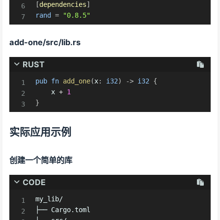
[
dependencies
]
rand
=
"0.8.5"
add-one/src/lib.rs
RUST
pub
fn
add_one
(
x
:
i32
)
->
i32
{
    x 
+
1
}
实际应用示例
创建一个简单的库
CODE
my_lib/

├── Cargo.toml
