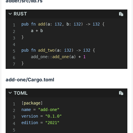
adder/src/lib.rs
RUST
pub
fn
add
(
a
:
i32
,
 b
:
i32
)
->
i32
{
    a 
+
}
pub
fn
add_two
(
a
:
i32
)
->
i32
{
add_one
::
add_one
(
a
)
+
1
}
add-one/Cargo.toml
TOML
[
package
]
name
=
"add-one"
version
=
"0.1.0"
edition
=
"2021"