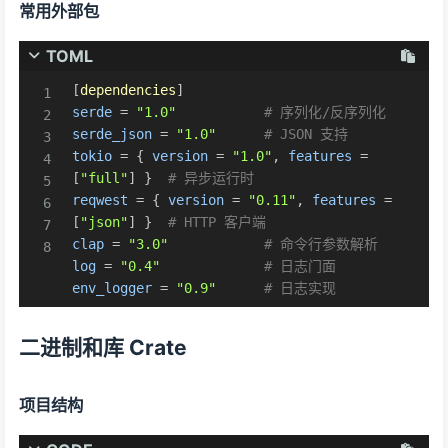
常用外部包
TOML
[
dependencies
]
serde
=
"1.0"
# 序列化/反序列化
serde_json
=
"1.0"
# JSON 支持
tokio
=
{
version
=
"1.0"
,
features
=
[
"full"
]
}
# 异步运行时
reqwest
=
{
version
=
"0.11"
,
features
=
[
"json"
]
}
# HTTP 客户端
clap
=
"3.0"
# 命令行参数解析
log
=
"0.4"
# 日志门面
env_logger
=
"0.9"
# 日志实现
二进制和库 Crate
项目结构