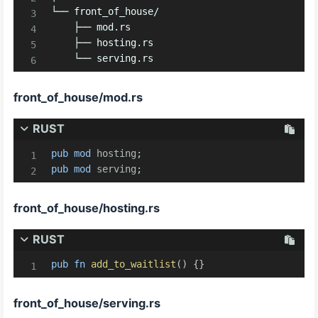
└── front_of_house/

    ├── mod.rs

    ├── hosting.rs

    └── serving.rs
front_of_house/mod.rs
RUST
pub
mod
hosting
;
pub
mod
serving
;
front_of_house/hosting.rs
RUST
pub
fn
add_to_waitlist
(
)
{
}
front_of_house/serving.rs