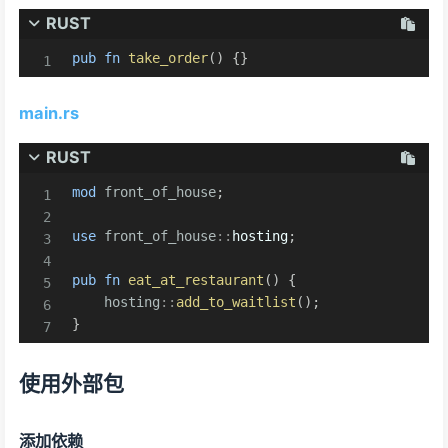
RUST
pub
fn
take_order
(
)
{
}
main.rs
RUST
mod
front_of_house
;
use
front_of_house
::
hosting
;
pub
fn
eat_at_restaurant
(
)
{
hosting
::
add_to_waitlist
(
)
;
}
使用外部包
添加依赖