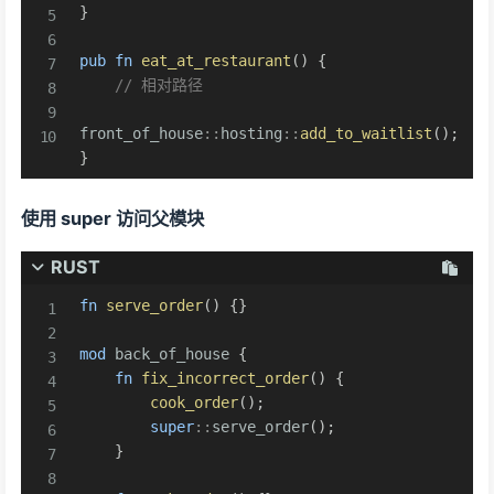
}
pub
fn
eat_at_restaurant
(
)
{
// 相对路径
front_of_house
::
hosting
::
add_to_waitlist
(
)
;
}
使用 super 访问父模块
RUST
fn
serve_order
(
)
{
}
mod
back_of_house
{
fn
fix_incorrect_order
(
)
{
cook_order
(
)
;
super
::
serve_order
(
)
;
}