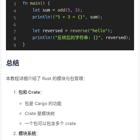
fn
main
(
)
{
let
 sum 
=
add
(
5
,
3
)
;
println!
(
"5 + 3 = {}"
,
 sum
)
;
let
 reversed 
=
reverse
(
"hello"
)
;
println!
(
"反转后的字符串: {}"
,
 reversed
)
;
}
总结
本教程详细介绍了 Rust 的模块与包管理：
包和 Crate
：
包是 Cargo 的功能
Crate 是模块树
一个包可以包含多个 crate
模块系统
：