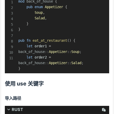
mod
back_of_house
{
pub
enum
Appetizer
{
Soup
,
Salad
,
}
}
pub
fn
eat_at_restaurant
(
)
{
let
 order1 
=
back_of_house
::
Appetizer
::
Soup
;
let
 order2 
=
back_of_house
::
Appetizer
::
Salad
;
}
使用 use 关键字
导入路径
RUST