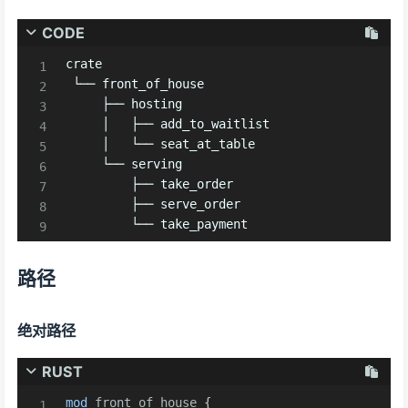
CODE
crate

 └── front_of_house

     ├── hosting

     │   ├── add_to_waitlist

     │   └── seat_at_table

     └── serving

         ├── take_order

         ├── serve_order

         └── take_payment
路径
绝对路径
RUST
mod
front_of_house
{