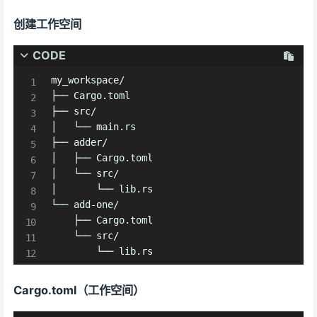
创建工作空间
CODE
my_workspace/

├── Cargo.toml

├── src/

│   └── main.rs

├── adder/

│   ├── Cargo.toml

│   └── src/

│       └── lib.rs

└── add-one/

    ├── Cargo.toml

    └── src/

        └── lib.rs
Cargo.toml（工作空间）