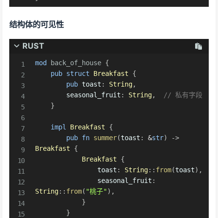
结构体的可见性
RUST
mod
back_of_house
{
pub
struct
Breakfast
{
pub
 toast
:
String
,
        seasonal_fruit
:
String
,
// 私有字段
}
impl
Breakfast
{
pub
fn
summer
(
toast
:
&
str
)
->
Breakfast
{
Breakfast
{
                toast
:
String
::
from
(
toast
)
,
                seasonal_fruit
:
String
::
from
(
"桃子"
)
,
}
}