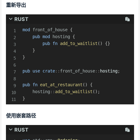
重新导出
RUST
mod
front_of_house
{
pub
mod
hosting
{
pub
fn
add_to_waitlist
(
)
{
}
}
}
pub
use
crate
::
front_of_house
::
hosting
;
pub
fn
eat_at_restaurant
(
)
{
hosting
::
add_to_waitlist
(
)
;
}
使用嵌套路径
RUST