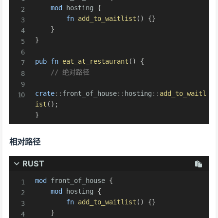
mod
hosting
{
fn
add_to_waitlist
(
)
{
}
}
}
pub
fn
eat_at_restaurant
(
)
{
// 绝对路径
crate
::
front_of_house
::
hosting
::
add_to_waitl
ist
(
)
;
}
相对路径
RUST
mod
front_of_house
{
mod
hosting
{
fn
add_to_waitlist
(
)
{
}
}