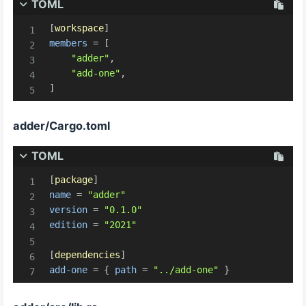
TOML
[
workspace
]
members
=
[
"adder"
,
"add-one"
,
]
adder/Cargo.toml
TOML
[
package
]
name
=
"adder"
version
=
"0.1.0"
edition
=
"2021"
[
dependencies
]
add-one
=
{
path
=
"../add-one"
}