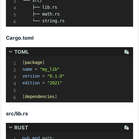
└── src/

    ├── lib.rs

    ├── math.rs

    └── string.rs
Cargo.toml
TOML
[
package
]
name
=
"my_lib"
version
=
"0.1.0"
edition
=
"2021"
[
dependencies
]
src/lib.rs
RUST
pub
mod
math
;