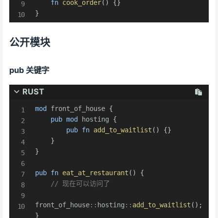
fn
cook_order
(
)
{
}
}
公开模块
pub 关键字
RUST
mod
front_of_house
{
pub
mod
hosting
{
pub
fn
add_to_waitlist
(
)
{
}
}
}
pub
fn
eat_at_restaurant
(
)
{
// 现在可以访问了
front_of_house
::
hosting
::
add_to_waitlist
(
)
;
}