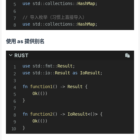
use
std
::
collections
::
HashMap
;
// 导入枚举（习惯上直接导入）
use
std
::
collections
::
HashMap
;
使用 as 提供别名
RUST
use
std
::
fmt
::
Result
;
use
std
::
io
::
Result
as
IoResult
;
fn
function1
(
)
->
Result
{
Ok
(
(
)
)
}
fn
function2
(
)
->
IoResult
<
(
)
>
{
Ok
(
(
)
)
}