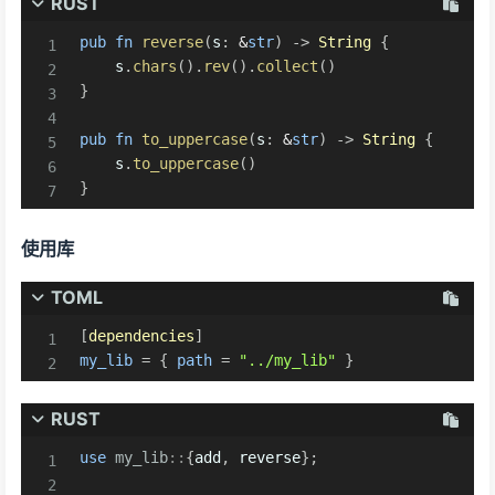
RUST
pub
fn
reverse
(
s
:
&
str
)
->
String
{
    s
.
chars
(
)
.
rev
(
)
.
collect
(
)
}
pub
fn
to_uppercase
(
s
:
&
str
)
->
String
{
    s
.
to_uppercase
(
)
}
使用库
TOML
[
dependencies
]
my_lib
=
{
path
=
"../my_lib"
}
RUST
use
my_lib
::
{
add
,
 reverse
}
;