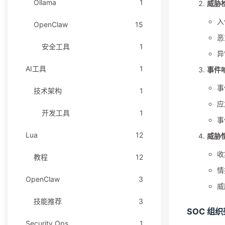
Ollama
1
威胁
入
OpenClaw
15
恶
安全工具
1
异
AI工具
1
事件
事
技术架构
1
应
开发工具
1
事
Lua
12
威胁
收
教程
12
情
OpenClaw
3
威
技能推荐
3
SOC 组
Security Ops
1