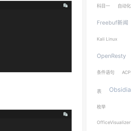
科目一
自动化
Freebuf新闻
Kali Linux
OpenResty
条件语句
ACP
Obsidi
表
枚举
OfficeVisualizer