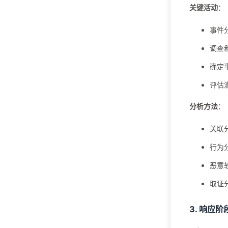
关键活动
：
事件
调查
确定
评估
分析方法
：
关联
行为
恶意
取证
3. 响应阶