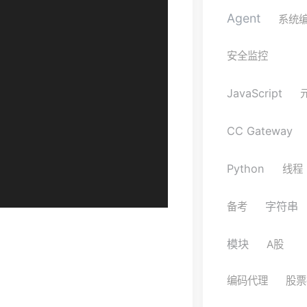
Agent
系统
安全监控
JavaScript
CC Gateway
Python
线程
字符串
备考
模块
A股
编码代理
股票