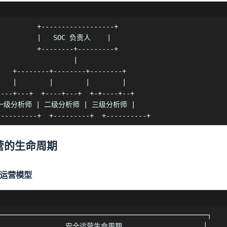
     +------------------+

      |   SOC 负责人    |

     +--------+---------+

                  |

--------+--------+

        |        |

----+---+  +----+---+  +-+----+--+

一级分析师 | 二级分析师 | 三级分析师 |

----------+  +---------+  +----------+
营的生命周期
全运营模型
────────────────────────────────────────────────────┐

                 安全运营生命周期                    │
