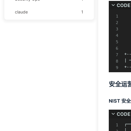
CODE
claude
1
       
      
github
1
       
   
安全运营
1
      +--------+
      |        |
技术分享
1
+-
| 
技术文档
1
+-
教程
124
安全运
Graylog
30
NIST 安
Obsidian
65
CODE
OpenResty
29
┌─
WAF
29
│ 