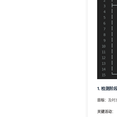
├─
新闻
23
│ 
│ 
Freebuf
23
│ 
│ 
编程语言
16
│ 
│ 
JavaScript
1
│ 
│ 
Rust
11
│ 
│ 
TypeScript
4
│ 
└─
网络安全
11
1. 检测阶
驾考
1
目标
：及时
科目一
1
关键活动
：