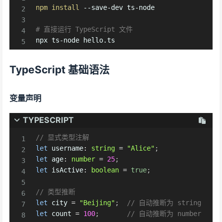
npm
install
 --save-dev ts-node

# 直接运行 TypeScript 文件
npx ts-node hello.ts
TypeScript 基础语法
变量声明
TYPESCRIPT
// 显式类型注解
let
 username
:
string
=
"Alice"
;
let
 age
:
number
=
25
;
let
 isActive
:
boolean
=
true
;
// 类型推断
let
 city 
=
"Beijing"
;
// 自动推断为 string
let
 count 
=
100
;
// 自动推断为 number