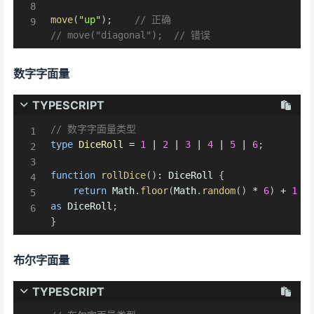
move
(
"up"
)
;
// 正确
// move("diagonal");  // 错误
数字字面量
TYPESCRIPT
// 数字字面量类型
type
DiceRoll
=
1
|
2
|
3
|
4
|
5
|
6
;
function
rollDice
(
)
:
 DiceRoll 
{
return
 Math
.
floor
(
Math
.
random
(
)
*
6
)
+
1
as
 DiceRoll
;
}
布尔字面量
TYPESCRIPT