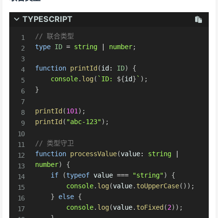
TYPESCRIPT
// 联合类型
type
ID
=
string
|
number
;
function
printId
(
id
:
ID
)
{
console
.
log
(
`
ID: 
${
id
}
`
)
;
}
printId
(
101
)
;
printId
(
"abc-123"
)
;
// 类型守卫
function
processValue
(
value
:
string
|
number
)
{
if
(
typeof
 value 
===
"string"
)
{
console
.
log
(
value
.
toUpperCase
(
)
)
;
}
else
{
console
.
log
(
value
.
toFixed
(
2
)
)
;
}