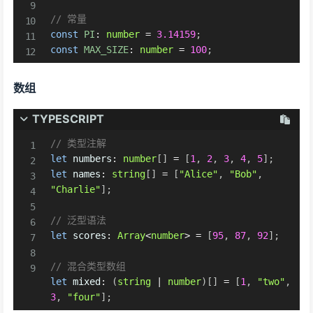
// 常量
const
PI
:
number
=
3.14159
;
const
MAX_SIZE
:
number
=
100
;
数组
TYPESCRIPT
// 类型注解
let
 numbers
:
number
[
]
=
[
1
,
2
,
3
,
4
,
5
]
;
let
 names
:
string
[
]
=
[
"Alice"
,
"Bob"
,
"Charlie"
]
;
// 泛型语法
let
 scores
:
Array
<
number
>
=
[
95
,
87
,
92
]
;
// 混合类型数组
let
 mixed
:
(
string
|
number
)
[
]
=
[
1
,
"two"
,
3
,
"four"
]
;