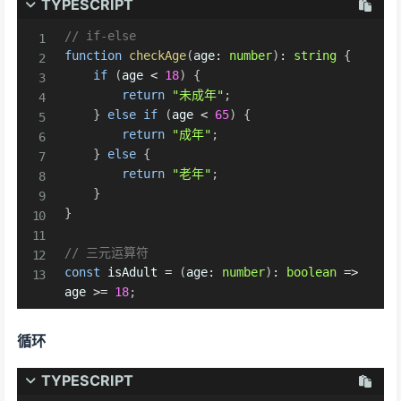
TYPESCRIPT
// if-else
function
checkAge
(
age
:
number
)
:
string
{
if
(
age 
<
18
)
{
return
"未成年"
;
}
else
if
(
age 
<
65
)
{
return
"成年"
;
}
else
{
return
"老年"
;
}
}
// 三元运算符
const
 isAdult 
=
(
age
:
number
)
:
boolean
=>
age 
>=
18
;
循环
TYPESCRIPT