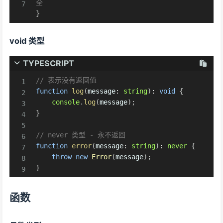
全
}
void 类型
TYPESCRIPT
// 表示没有返回值
function
log
(
message
:
string
)
:
void
{
console
.
log
(
message
)
;
}
// never 类型 - 永不返回
function
error
(
message
:
string
)
:
never
{
throw
new
Error
(
message
)
;
}
函数