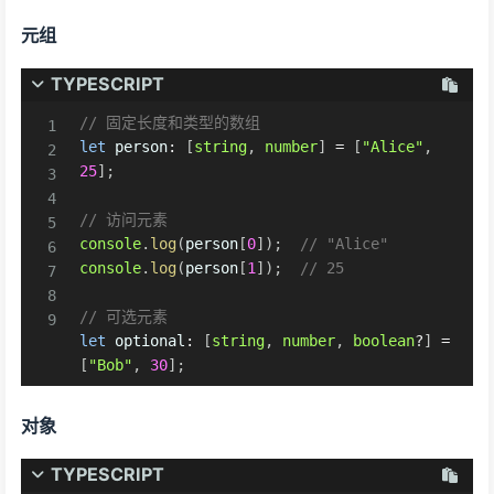
元组
TYPESCRIPT
// 固定长度和类型的数组
let
 person
:
[
string
,
number
]
=
[
"Alice"
,
25
]
;
// 访问元素
console
.
log
(
person
[
0
]
)
;
// "Alice"
console
.
log
(
person
[
1
]
)
;
// 25
// 可选元素
let
 optional
:
[
string
,
number
,
boolean
?
]
=
[
"Bob"
,
30
]
;
对象
TYPESCRIPT