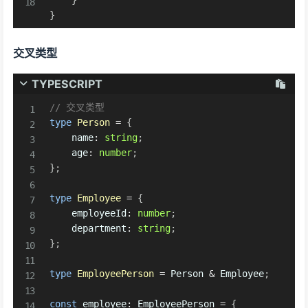
}
交叉类型
TYPESCRIPT
// 交叉类型
type
Person
=
{
    name
:
string
;
    age
:
number
;
}
;
type
Employee
=
{
    employeeId
:
number
;
    department
:
string
;
}
;
type
EmployeePerson
=
 Person 
&
 Employee
;
const
 employee
:
 EmployeePerson 
=
{