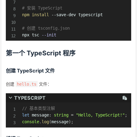
# 安装 TypeScript
npm
install
 --save-dev typescript

# 创建 tsconfig.json
npx tsc 
--init
第一个 TypeScript 程序
创建 TypeScript 文件
创建
文件：
hello.ts
TYPESCRIPT
// 基本类型注解
let
 message
:
string
=
"Hello, TypeScript!"
;
console
.
log
(
message
)
;