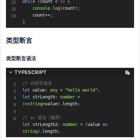
while
(
count 
<
5
)
{
console
.
log
(
count
)
;
    count
++
;
}
类型断言
类型断言语法
TYPESCRIPT
// 尖括号语法
let
 value
:
any
=
"hello world"
;
let
 strLength
:
number
=
(
<
string
>
value
)
.
length
;
// as 语法（推荐）
let
 strLength2
:
number
=
(
value 
as
string
)
.
length
;