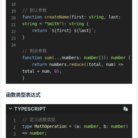
// 默认参数
function
createName
(
first
:
string
,
 last
:
string
=
"Smith"
)
:
string
{
return
`
${
first
}
${
last
}
`
;
}
// 剩余参数
function
sum
(
...
numbers
:
number
[
]
)
:
number
{
return
 numbers
.
reduce
(
(
total
,
 num
)
=>
total 
+
 num
,
0
)
;
}
函数类型表达式
TYPESCRIPT
// 定义函数类型
type
MathOperation
=
(
a
:
number
,
 b
:
number
)
=>
number
;