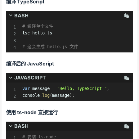
编译 TypeScript
BASH
# 编译单个文件
tsc hello.ts

# 这会生成 hello.js 文件
编译后的 JavaScript
JAVASCRIPT
var
 message 
=
"Hello, TypeScript!"
;
console
.
log
(
message
)
;
使用 ts-node 直接运行
BASH
# 安装 ts-node