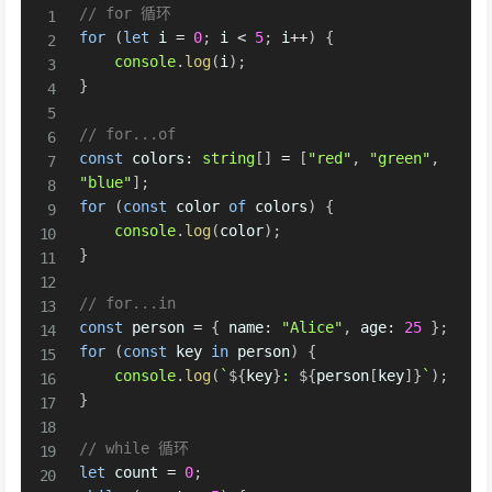
// for 循环
for
(
let
 i 
=
0
;
 i 
<
5
;
 i
++
)
{
console
.
log
(
i
)
;
}
// for...of
const
 colors
:
string
[
]
=
[
"red"
,
"green"
,
"blue"
]
;
for
(
const
 color 
of
 colors
)
{
console
.
log
(
color
)
;
}
// for...in
const
 person 
=
{
 name
:
"Alice"
,
 age
:
25
}
;
for
(
const
 key 
in
 person
)
{
console
.
log
(
`
${
key
}
: 
${
person
[
key
]
}
`
)
;
}
// while 循环
let
 count 
=
0
;