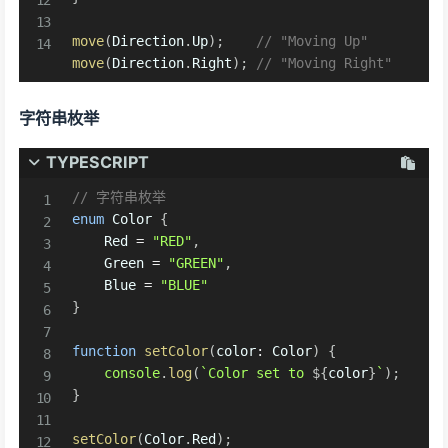
move
(
Direction
.
Up
)
;
// "Moving Up"
move
(
Direction
.
Right
)
;
// "Moving Right"
字符串枚举
TYPESCRIPT
// 字符串枚举
enum
 Color 
{
    Red 
=
"RED"
,
    Green 
=
"GREEN"
,
    Blue 
=
"BLUE"
}
function
setColor
(
color
:
 Color
)
{
console
.
log
(
`
Color set to 
${
color
}
`
)
;
}
setColor
(
Color
.
Red
)
;