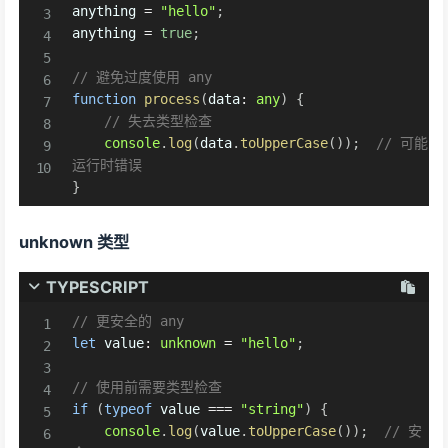
anything 
=
"hello"
;
anything 
=
true
;
// 避免过度使用 any
function
process
(
data
:
any
)
{
// 失去类型检查
console
.
log
(
data
.
toUpperCase
(
)
)
;
// 可能
运行时错误
}
unknown 类型
TYPESCRIPT
// 更安全的 any
let
 value
:
unknown
=
"hello"
;
// 使用前需要类型检查
if
(
typeof
 value 
===
"string"
)
{
console
.
log
(
value
.
toUpperCase
(
)
)
;
// 安