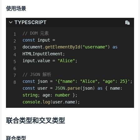
使用场景
TYPESCRIPT
// DOM 元素
const
 input 
=
document
.
getElementById
(
"username"
)
as
HTMLInputElement
;
input
.
value 
=
"Alice"
;
// JSON 解析
const
 json 
=
'{"name": "Alice", "age": 25}'
;
const
 user 
=
JSON
.
parse
(
json
)
as
{
 name
:
string
;
 age
:
number
}
;
console
.
log
(
user
.
name
)
;
联合类型和交叉类型
联合类型