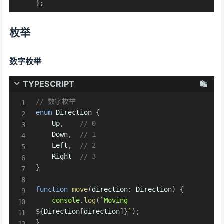
}
;
枚举
数字枚举
TYPESCRIPT
// 数字枚举
enum
 Direction 
{
    Up
,
// 0
    Down
,
// 1
    Left
,
// 2
    Right  
// 3
}
function
move
(
direction
:
 Direction
)
{
console
.
log
(
`
Moving 
${
Direction
[
direction
]
}
`
)
;
}