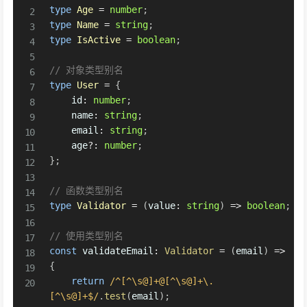
type
Age
=
number
;
type
Name
=
string
;
type
IsActive
=
boolean
;
// 对象类型别名
type
User
=
{
    id
:
number
;
    name
:
string
;
    email
:
string
;
    age
?
:
number
;
}
;
// 函数类型别名
type
Validator
=
(
value
:
string
)
=>
boolean
;
// 使用类型别名
const
 validateEmail
:
Validator
=
(
email
)
=>
{
return
/
^[^\s@]+@[^\s@]+\.
[^\s@]+$
/
.
test
(
email
)
;