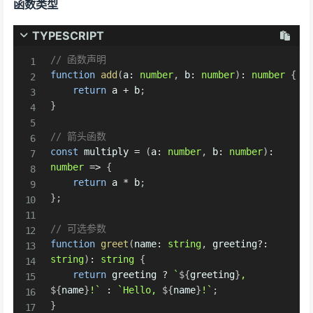
函数类型
TYPESCRIPT
// 函数声明
function
add
(
a
:
number
,
 b
:
number
)
:
number
{
return
 a 
+
 b
;
}
// 箭头函数
const
 multiply 
=
(
a
:
number
,
 b
:
number
)
:
number
=>
{
return
 a 
*
 b
;
}
;
// 可选参数
function
greet
(
name
:
string
,
 greeting
?
:
string
)
:
string
{
return
 greeting 
?
`
${
greeting
}
, 
${
name
}
!
`
:
`
Hello, 
${
name
}
!
`
;
}