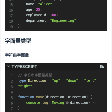
    name
:
"Alice"
,
    age
:
25
,
    employeeId
:
1001
,
    department
:
"Engineering"
}
;
字面量类型
字符串字面量
TYPESCRIPT
// 字符串字面量类型
type
Direction
=
"up"
|
"down"
|
"left"
|
"right"
;
function
move
(
direction
:
 Direction
)
{
console
.
log
(
`
Moving 
${
direction
}
`
)
;
}