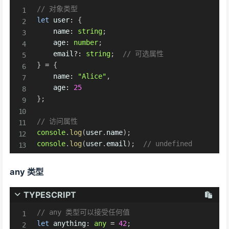
// 对象类型
let
 user
:
{
    name
:
string
;
    age
:
number
;
    email
?
:
string
;
// 可选属性
}
=
{
    name
:
"Alice"
,
    age
:
25
}
;
// 访问属性
console
.
log
(
user
.
name
)
;
console
.
log
(
user
.
email
)
;
// undefined
any 类型
TYPESCRIPT
// any 类型可以接受任何值
let
 anything
:
any
=
42
;