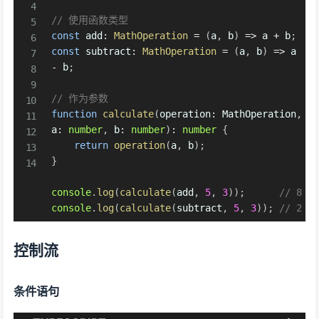
// 使用函数类型
const
 add
:
MathOperation
=
(
a
,
 b
)
=>
 a 
+
 b
;
const
 subtract
:
MathOperation
=
(
a
,
 b
)
=>
 a 
-
 b
;
// 作为参数
function
calculate
(
operation
:
 MathOperation
,
a
:
number
,
 b
:
number
)
:
number
{
return
operation
(
a
,
 b
)
;
}
console
.
log
(
calculate
(
add
,
5
,
3
)
)
;
// 8
console
.
log
(
calculate
(
subtract
,
5
,
3
)
)
;
// 2
控制流
条件语句