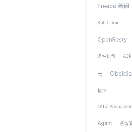
Freebuf新闻
Kali Linux
OpenResty
条件语句
ACP
Obsidi
表
枚举
OfficeVisualizer
Agent
系统