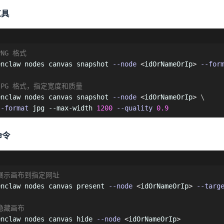
工具
PNG 格式
enclaw nodes canvas snapshot 
--node
<
idOrNameOrIp
>
--for
 JPG 格式，指定宽度和质量
enclaw nodes canvas snapshot 
--node
<
idOrNameOrIp
>
\
--format
 jpg --max-width 
1200
--quality
0.9
命令
 展示画布到指定网址
enclaw nodes canvas present 
--node
<
idOrNameOrIp
>
--targ
 隐藏画布
enclaw nodes canvas hide 
--node
<
idOrNameOrIp
>