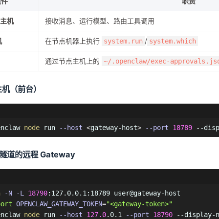
组件
职责
y 主机
接收消息、运行模型、路由工具调用
机
在节点机器上执行
/
system.run
system.which
通过节点主机上的
~/.openclaw/exec-approvals.js
主机（前台）
enclaw 
node
 run 
--host
<
gateway-host
>
--port
18789
 --dis
 隧道的远程 Gateway
h
-N
-L
18790
port
OPENCLAW_GATEWAY_TOKEN
=
"<gateway-token>"
enclaw 
node
 run 
--host
127.0
.0.1 
--port
18790
 --display-