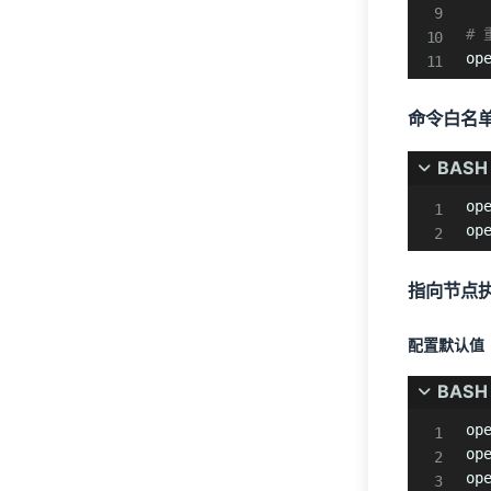
#
新闻
23
op
Freebuf
23
命令白名
编程语言
16
BASH
JavaScript
1
op
Rust
11
op
TypeScript
4
指向节点
网络安全
11
配置默认值
驾考
1
BASH
科目一
1
op
op
op