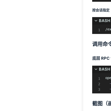
按会话指定
BASH
/e
调用命
底层 RPC
BASH
op
截图（