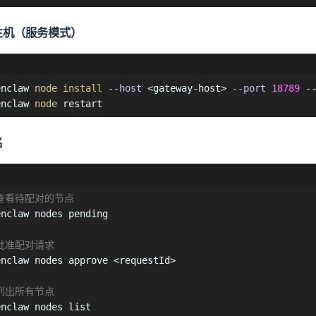
主机（服务模式）
enclaw 
node
install
--host
<
gateway-host
>
--port
18789
 -
enclaw 
node
 restart
名
 查看待配对的节点
enclaw nodes pending

 批准配对请求
enclaw nodes approve 
<
requestId
>
 列出所有节点
nclaw nodes list
