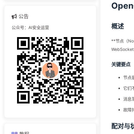
Ope
公告
概述
公众号：AI安全运营
**节点（No
WebSock
关键要点
节点
它们
消息
故障
配对与