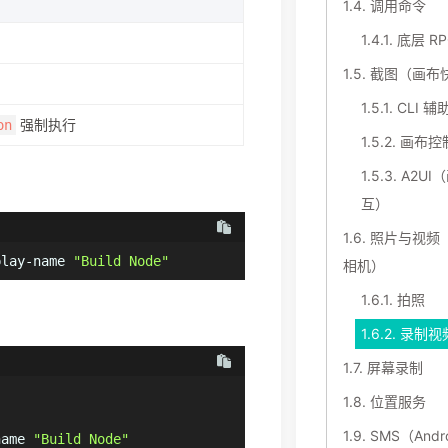
1.4.
调用命令
1.4.1.
底层 R
1.5.
截图（画布
1.5.1.
CLI 
强制执行
on
1.5.2.
画布控
1.5.3.
A2UI
互）
1.6.
照片与视频
play-name 
"Build Node"
相机）
1.6.1.
拍照
1.6.2.
录制视
1.7.
屏幕录制
1.8.
位置服务
1.9.
SMS（Andr
name 
"Build Node"