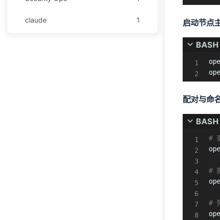
claude
1
启动节点
github
1
BASH
op
安全运营
1
op
技术分享
1
配对与命
技术文档
1
BASH
教程
124
#
op
Graylog
30
#
Obsidian
65
op
OpenResty
29
#
ope
WAF
29