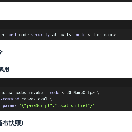
xec 
host
=
node 
security
=
allowlist 
node
=
<
id-or-name
>
令
 调用
enclaw nodes invoke 
--node
<
idOrNameOrIp
>
\
--command
 canvas.eval 
\
--params
'{"javaScript":"location.href"}'
画布快照）