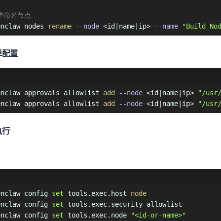
 重命名节点
enclaw nodes 
rename
--node
<
id
|
name
|
ip
>
--name
"Build No
单配置
enclaw approvals allowlist 
add
--node
<
id
|
name
|
ip
>
"/usr
enclaw approvals allowlist 
add
--node
<
id
|
name
|
ip
>
"/usr
执行
enclaw config 
set
 tools.exec.host 
node
enclaw config 
set
 tools.exec.security allowlist

enclaw config 
set
 tools.exec.node 
"<id-or-name>"