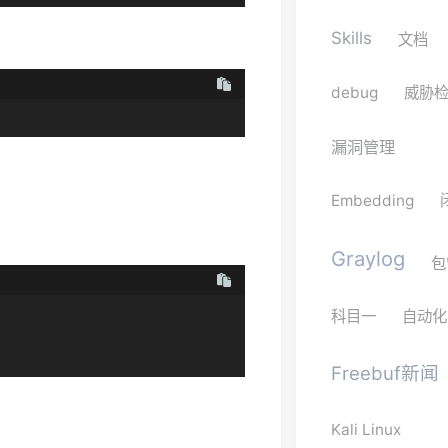
Skills
文档
debug
威胁
漏洞管理
Embedding
Graylog
包
科目一
自动化
Freebuf新闻
Kali Linux