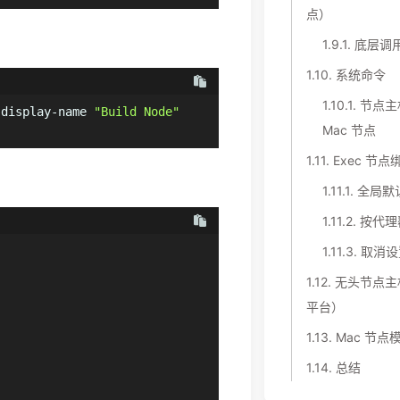
点）
1.9.1.
底层调
1.10.
系统命令
1.10.1.
节点主机
-display-name 
"Build Node"
Mac 节点
1.11.
Exec 节点
1.11.1.
全局默
1.11.2.
按代理
1.11.3.
取消设
1.12.
无头节点主
平台）
1.13.
Mac 节点
1.14.
总结