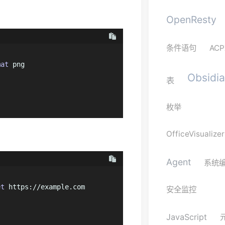
OpenResty
条件语句
ACP
mat
 png

Obsidi
表
枚举
OfficeVisualizer
Agent
系统
et
 https://example.com

安全监控
JavaScript