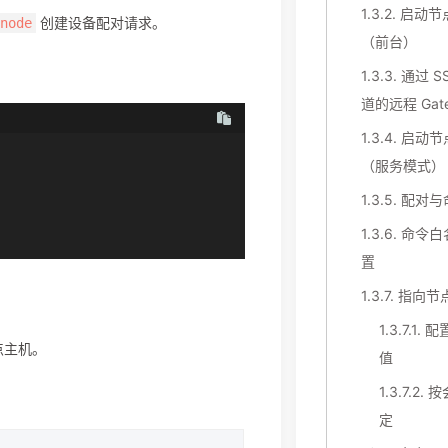
1.3.2.
启动节
创建设备配对请求。
node
（前台）
1.3.3.
通过 S
道的远程 Gat
1.3.4.
启动节
（服务模式）
1.3.5.
配对与
1.3.6.
命令白
置
1.3.7.
指向节
1.3.7.1.
配
点主机。
值
1.3.7.2.
按
定