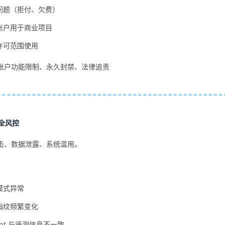
问题（拒付、欠费）
账户用于商业项目
许可范围使用
账户功能限制、永久封禁、法律追责
全风控
击、数据泄露、系统滥用。
模式异常
指纹频繁变化
mpt 与遥测信息不一致