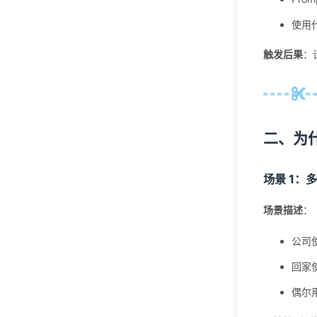
使用代
触发后果
：
二、为
场景 1：
场景描述
：
公司使
回家使
偶尔用