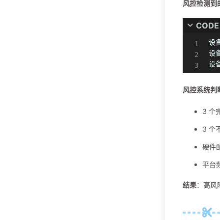
风控检测到
CODE
设备
设备
设备
风控系统判
3 
3 个
硬件
平台
结果
：高风