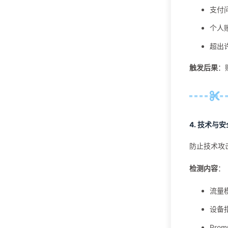
支付
新闻
23
个人
Freebuf
23
超出
编程语言
16
触发后果
：
JavaScript
1
Rust
11
4.
技术与安
TypeScript
4
防止技术攻
网络安全
11
检测内容
：
驾考
1
流量
科目一
1
设备
Pro