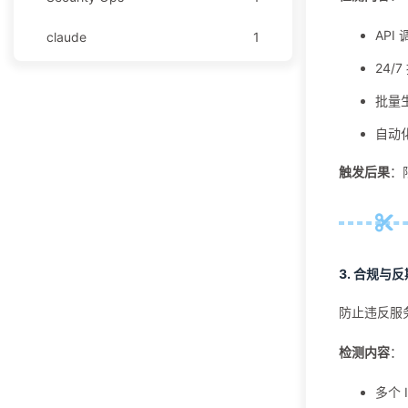
API
claude
1
24/
github
1
批量
安全运营
1
自动
技术分享
1
触发后果
：
技术文档
1
教程
124
3.
合规与反
Graylog
30
防止违反服
Obsidian
65
检测内容
：
OpenResty
29
多个 
WAF
29