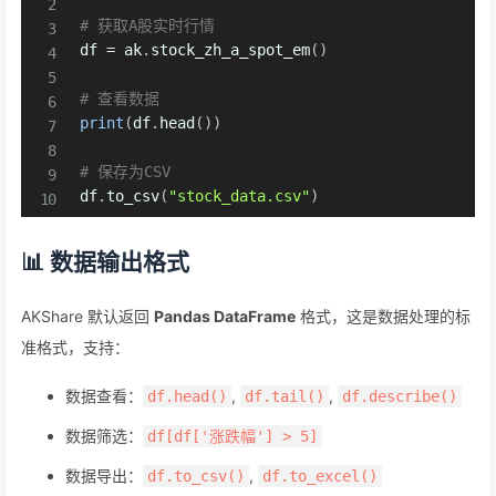
# 获取A股实时行情
df 
=
 ak
.
stock_zh_a_spot_em
(
)
# 查看数据
print
(
df
.
head
(
)
)
# 保存为CSV
df
.
to_csv
(
"stock_data.csv"
)
📊 数据输出格式
AKShare 默认返回
Pandas DataFrame
格式，这是数据处理的标
准格式，支持：
数据查看：
,
,
df.head()
df.tail()
df.describe()
数据筛选：
df[df['涨跌幅'] > 5]
数据导出：
,
df.to_csv()
df.to_excel()