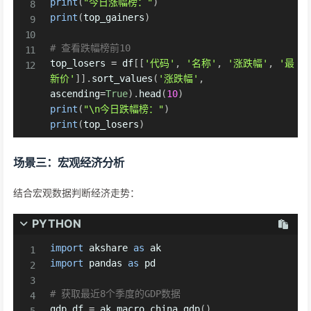
print
(
"今日涨幅榜："
)
print
(
top_gainers
)
# 查看跌幅榜前10
top_losers 
=
 df
[
[
'代码'
,
'名称'
,
'涨跌幅'
,
'最
新价'
]
]
.
sort_values
(
'涨跌幅'
,
ascending
=
True
)
.
head
(
10
)
print
(
"\n今日跌幅榜："
)
print
(
top_losers
)
场景三：宏观经济分析
结合宏观数据判断经济走势：
PYTHON
import
 akshare 
as
import
 pandas 
as
 pd

# 获取最近8个季度的GDP数据
gdp_df 
=
 ak
.
macro_china_gdp
(
)