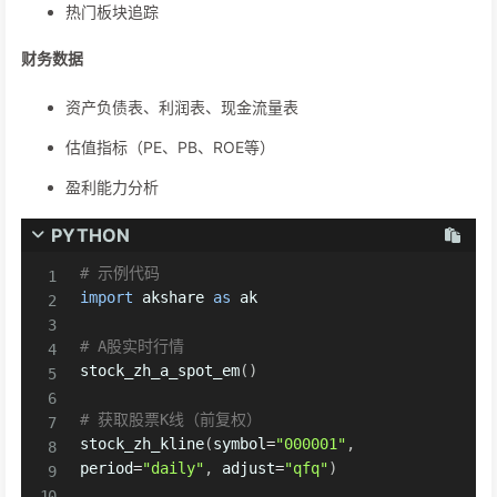
热门板块追踪
财务数据
资产负债表、利润表、现金流量表
估值指标（PE、PB、ROE等）
盈利能力分析
PYTHON
# 示例代码
import
 akshare 
as
 ak

# A股实时行情
stock_zh_a_spot_em
(
)
# 获取股票K线（前复权）
stock_zh_kline
(
symbol
=
"000001"
,
period
=
"daily"
,
 adjust
=
"qfq"
)