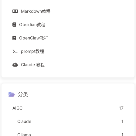
Markdown教程
Obsidian教程
OpenClaw教程
prompt教程
Claude 教程
分类
AIGC
17
Claude
1
Ollama
1