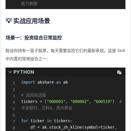
能力数据
💡 实战应用场景
场景一：投资组合日常监控
假设你持有一篮子股票，每天需要监控它们的最新表现。这是 Skill
中内置的常用组合之一：
PYTHON
import
 akshare 
as
 ak

# 监控自选股
tickers 
=
[
"000001"
,
"000002"
,
"600519"
]
# 
平安银行、万科A、贵州茅台
for
 ticker 
in
 tickers
:
    df 
=
 ak
.
stock_zh_kline
(
symbol
=
ticker
,