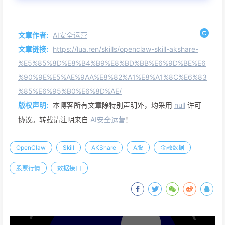
文章作者:
AI安全运营
文章链接:
https://lua.ren/skills/openclaw-skill-akshare-
%E5%85%8D%E8%B4%B9%E8%BD%BB%E6%9D%BE%E6
%90%9E%E5%AE%9AA%E8%82%A1%E8%A1%8C%E6%83
%85%E6%95%B0%E6%8D%AE/
版权声明:
本博客所有文章除特别声明外，均采用
null
许可
协议。转载请注明来自
AI安全运营
！
OpenClaw
Skill
AKShare
A股
金融数据
股票行情
数据接口