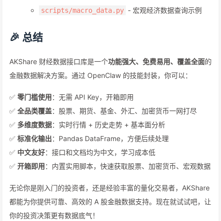
- 宏观经济数据查询示例
scripts/macro_data.py
🎉 总结
AKShare 财经数据接口库是一个
功能强大、免费易用、覆盖全面
的
金融数据解决方案。通过 OpenClaw 的技能封装，你可以：
✅
零门槛使用
：无需 API Key，开箱即用
✅
全品类覆盖
：股票、期货、基金、外汇、加密货币一网打尽
✅
多维度数据
：实时行情 + 历史走势 + 基本面分析
✅
标准化输出
：Pandas DataFrame，方便后续处理
✅
中文友好
：接口和文档均为中文，学习成本低
✅
开箱即用
：内置实用脚本，快速获取股票、加密货币、宏观数据
无论你是刚入门的投资者，还是经验丰富的量化交易者，AKShare
都能为你提供可靠、高效的 A 股金融数据支持。现在就试试吧，让
你的投资决策更有数据底气！