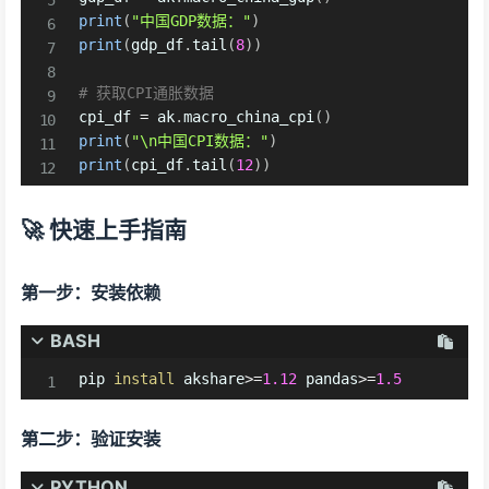
print
(
"中国GDP数据："
)
print
(
gdp_df
.
tail
(
8
)
)
# 获取CPI通胀数据
cpi_df 
=
 ak
.
macro_china_cpi
(
)
print
(
"\n中国CPI数据："
)
print
(
cpi_df
.
tail
(
12
)
)
🚀 快速上手指南
第一步：安装依赖
BASH
pip 
install
 akshare
>=
1.12
 pandas
>=
1.5
第二步：验证安装
PYTHON