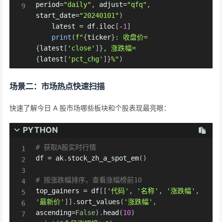
period
=
"daily"
,
 adjust
=
"qfq"
,
start_date
=
"20240101"
)
    latest 
=
 df
.
iloc
[
-
1
]
print
(
f"
{
ticker
}
: 收盘价=
{
latest
[
'close'
]
}
, 涨跌幅=
{
latest
[
'pct_chg'
]
}
%"
)
场景二：市场热点快速扫描
快速了解今日 A 股市场哪些板块和个股表现最亮眼：
PYTHON
# 获取A股实时行情
df 
=
 ak
.
stock_zh_a_spot_em
(
)
# 按涨跌幅排序，查看涨幅榜前10
top_gainers 
=
 df
[
[
'代码'
,
'名称'
,
'涨跌幅'
,
'最新价'
]
]
.
sort_values
(
'涨跌幅'
,
ascending
=
False
)
.
head
(
10
)