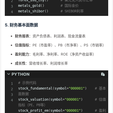
forex_usd_cny
(
)
# 美元兑人民币汇率
metals_gold
(
)
# 国际金价
metals_shibor
(
)
# SHIBOR利率
5. 财务基本面数据
财务报表
：资产负债表、利润表、现金流量表
估值指标
：PE（市盈率）、PB（市净率）、PS（市销率）
盈利能力
：毛利率、净利率、ROE（净资产收益率）
成长性
：营收增长率、利润增长率
PYTHON
# 示例代码
stock_fundamental
(
symbol
=
"000001"
)
# 基本
面数据
stock_valuation
(
symbol
=
"000001"
)
# 估值
指标（PE、PB等）
stock_profit_em
(
symbol
=
"000001"
)
# 盈利