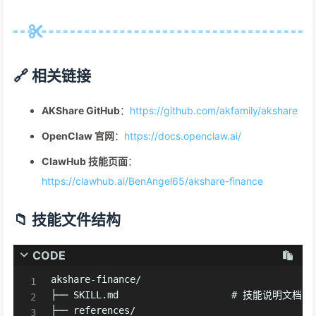
🔗 相关链接
AKShare GitHub
：
https://github.com/akfamily/akshare
OpenClaw 官网
：
https://docs.openclaw.ai/
ClawHub 技能页面
：
https://clawhub.ai/BenAngel65/akshare-finance
📁 技能文件结构
CODE
akshare-finance/

├── SKILL.md                    # 技能说明文档

├── references/
