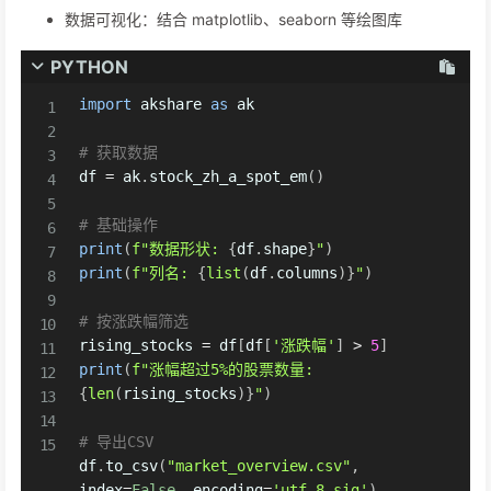
数据可视化：结合 matplotlib、seaborn 等绘图库
PYTHON
import
 akshare 
as
 ak

# 获取数据
df 
=
 ak
.
stock_zh_a_spot_em
(
)
# 基础操作
print
(
f"数据形状: 
{
df
.
shape
}
"
)
print
(
f"列名: 
{
list
(
df
.
columns
)
}
"
)
# 按涨跌幅筛选
rising_stocks 
=
 df
[
df
[
'涨跌幅'
]
>
5
]
print
(
f"涨幅超过5%的股票数量: 
{
len
(
rising_stocks
)
}
"
)
# 导出CSV
df
.
to_csv
(
"market_overview.csv"
,
index
=
False
,
 encoding
=
'utf-8-sig'
)